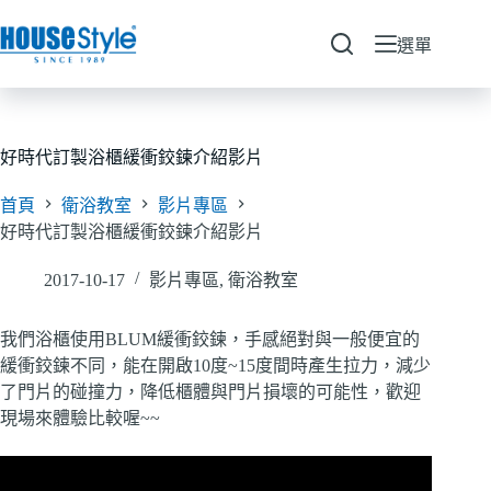
跳
至
選單
主
要
內
容
好時代訂製浴櫃緩衝鉸鍊介紹影片
首頁
衛浴教室
影片專區
好時代訂製浴櫃緩衝鉸鍊介紹影片
2017-10-17
影片專區
,
衛浴教室
我們浴櫃使用BLUM緩衝鉸鍊，手感絕對與一般便宜的
緩衝鉸鍊不同，能在開啟10度~15度間時產生拉力，減少
了門片的碰撞力，降低櫃體與門片損壞的可能性，歡迎
現場來體驗比較喔~~