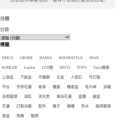
分類
分類
標籤
EMCO
GROHE
HANSA
HOUSESTYLE
INAX
KOHLER
Laufen
LED燈
RECO
TOTO
Yatin雅鼎
上放盆
下嵌盆
不鏽鋼
五金
人造石
可訂製
平台
手持花灑
易潔
檯面
檯面盆
毛巾桿
浴櫃
浴用龍頭
浴缸
消光黑
淋浴花灑
盆櫃
臉盆
花灑
訂製浴櫃
配件
鏡子
鏡櫃
防水
面用龍頭
面盆
馬桶
龍頭