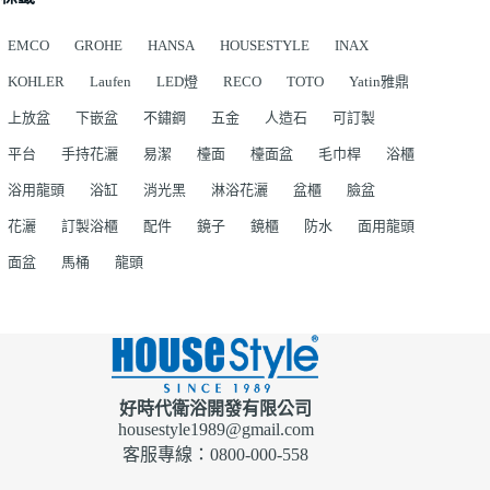
EMCO
GROHE
HANSA
HOUSESTYLE
INAX
KOHLER
Laufen
LED燈
RECO
TOTO
Yatin雅鼎
上放盆
下嵌盆
不鏽鋼
五金
人造石
可訂製
平台
手持花灑
易潔
檯面
檯面盆
毛巾桿
浴櫃
浴用龍頭
浴缸
消光黑
淋浴花灑
盆櫃
臉盆
花灑
訂製浴櫃
配件
鏡子
鏡櫃
防水
面用龍頭
面盆
馬桶
龍頭
好時代衛浴開發有限公司
housestyle1989@gmail.com
客服專線：0800-000-558