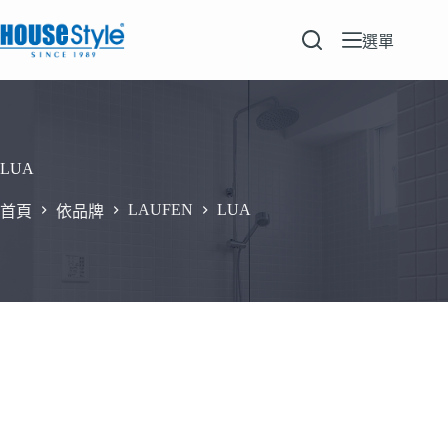
跳
至
選單
主
要
內
容
LUA
LAUFEN
LUA
首頁
依品牌