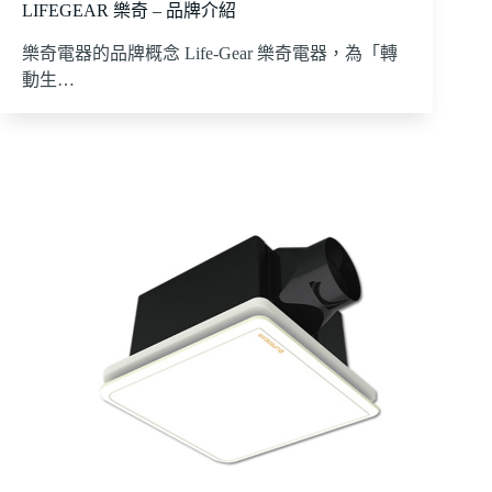
LIFEGEAR 樂奇 – 品牌介紹
樂奇電器的品牌概念 Life-Gear 樂奇電器，為「轉
動生…