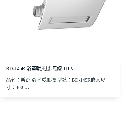
BD-145R 浴室暖風機-無線 110V
品名：樂奇 浴室暖風機 型號：BD-145R嵌入尺
寸：400 …