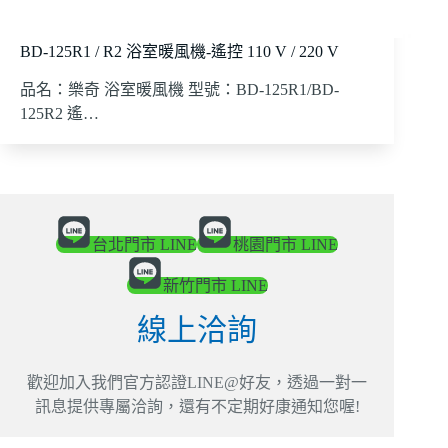
BD-125R1 / R2 浴室暖風機-遙控 110 V / 220 V
品名：樂奇 浴室暖風機 型號：BD-125R1/BD-
125R2 遙…
台北門市 LINE
桃園門市 LINE
新竹門市 LINE
線上洽詢
歡迎加入我們官方認證LINE@好友，透過一對一
訊息提供專屬洽詢，還有不定期好康通知您喔!