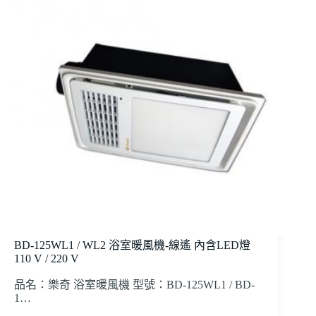
BD-125WL1 / WL2 浴室暖風機-線遙 內含LED燈
110 V / 220 V
品名：樂奇 浴室暖風機 型號：BD-125WL1 / BD-
1…