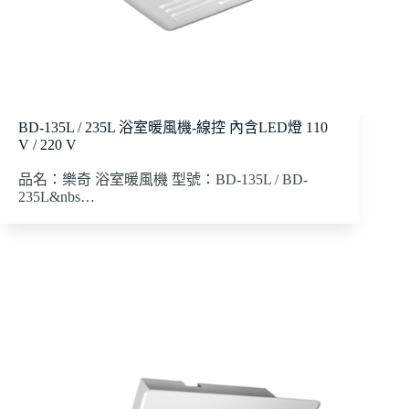
BD-135L / 235L 浴室暖風機-線控 內含LED燈 110
V / 220 V
品名：樂奇 浴室暖風機 型號：BD-135L / BD-
235L&nbs…