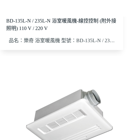
BD-135L-N / 235L-N 浴室暖風機-線控控制 (附外接
照明) 110 V / 220 V
品名：樂奇 浴室暖風機 型號：BD-135L-N / 23…