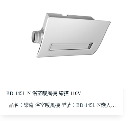
BD-145L-N 浴室暖風機-線控 110V
品名：樂奇 浴室暖風機 型號：BD-145L-N嵌入…