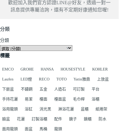
歡迎加入我們官方認證LINE@好友，透過一對一
訊息提供專屬洽詢，還有不定期好康通知您喔!
分類
分類
標籤
EMCO
GROHE
HANSA
HOUSESTYLE
KOHLER
Laufen
LED燈
RECO
TOTO
Yatin雅鼎
上放盆
下嵌盆
不鏽鋼
五金
人造石
可訂製
平台
手持花灑
易潔
檯面
檯面盆
毛巾桿
浴櫃
浴用龍頭
浴缸
消光黑
淋浴花灑
盆櫃
紙捲架
臉盆
花灑
訂製浴櫃
配件
鏡子
鏡櫃
防水
面用龍頭
面盆
馬桶
龍頭