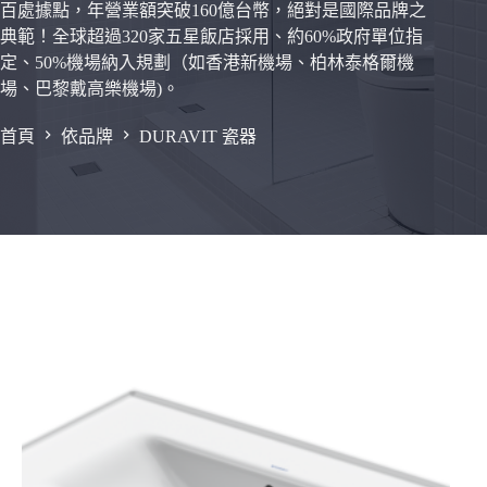
百處據點，年營業額突破160億台幣，絕對是國際品牌之
典範！全球超過320家五星飯店採用、約60%政府單位指
定、50%機場納入規劃（如香港新機場、柏林泰格爾機
場、巴黎戴高樂機場)。
首頁
依品牌
DURAVIT 瓷器