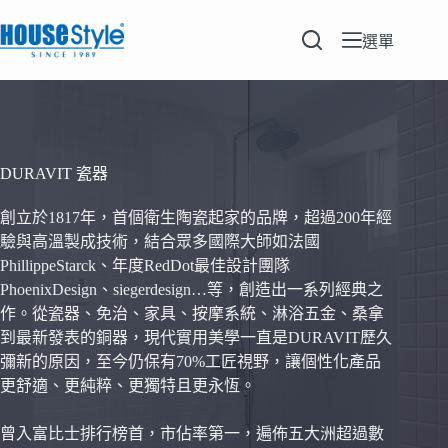
跳
至
選單
主
要
內
容
DURAVIT 瓷器
創立於1817年，首個衛生陶瓷起家的品牌，超過200年經
驗與高溫製成技術，結合眾多國際大師如法國
PhillippeStarck、年度RedDot最佳設計團隊
PhoenixDesign、siegerdesign…等，創造出一系列經典之
作。從瓷器、免治、家具、按摩系統、淋浴五金、桑拿
到最新發表的銅器，現代實用美學一直是DURAVIT歷久
彌新的原因，至今仍保有70%工匠視野，讓個性化產品
更舒適、更純粹、更獨特且更永恆。
曾入富比士排行榜首，市佔率第一，遍佈五大洲超過數