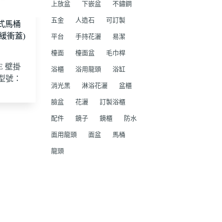
上放盆
下嵌盆
不鏽鋼
五金
人造石
可訂製
掛式馬桶
緩衝蓋)
平台
手持花灑
易潔
檯面
檯面盆
毛巾桿
E 壁掛
浴櫃
浴用龍頭
浴缸
 型號：
消光黑
淋浴花灑
盆櫃
臉盆
花灑
訂製浴櫃
配件
鏡子
鏡櫃
防水
面用龍頭
面盆
馬桶
龍頭