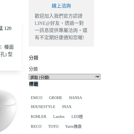
線上洽詢
歡迎加入我們官方認證
LINE@好友，透過一對
 120
一訊息提供專屬洽詢，還
有不定期好康通知您喔!
NE 檯面
孔) 型
分類
分類
標籤
EMCO
GROHE
HANSA
HOUSESTYLE
INAX
KOHLER
Laufen
LED燈
RECO
TOTO
Yatin雅鼎