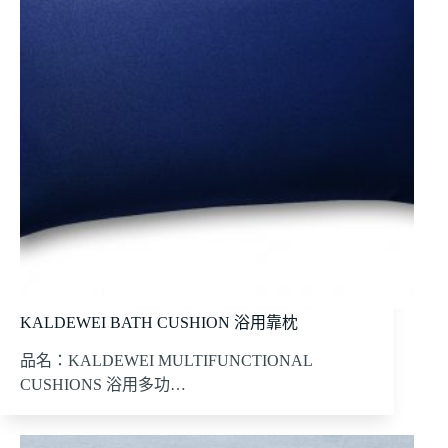
KALDEWEI BATH CUSHION 浴用靠枕
品名：KALDEWEI MULTIFUNCTIONAL
CUSHIONS 浴用多功…