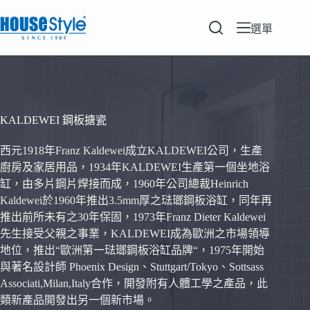
跳
至
選單
主
要
內
容
KALDEWEI 鋼板搪瓷
西元1918年Franz Kaldewei成立KALDEWEI公司，生產
廚房及家居用品，1934年KALDEWEI生產第一個坐地浴
缸，由多片鋼片焊接而成，1960年公司總裁Heinrich
Kaldewei於1960年推出3.5mm厚之琺瑯鋼板浴缸，同年再
推出前所未有之30年保固，1973年Franz Dieter Kaldewei
先生接受父親之事業，KALDEWEI成為歐洲之市場領導
地位，推出“歐洲第一琺瑯鋼板浴缸品牌“，1975年開始
與著名設計師 Phoenix Design、Stuttgart/Tokyo、Sottsass
Associati,Milan,Italy合作，開發附有人體工學之產品，此
類新產品開發出另一個新市場。