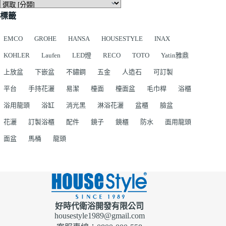
標籤
EMCO
GROHE
HANSA
HOUSESTYLE
INAX
KOHLER
Laufen
LED燈
RECO
TOTO
Yatin雅鼎
上放盆
下嵌盆
不鏽鋼
五金
人造石
可訂製
平台
手持花灑
易潔
檯面
檯面盆
毛巾桿
浴櫃
浴用龍頭
浴缸
消光黑
淋浴花灑
盆櫃
臉盆
花灑
訂製浴櫃
配件
鏡子
鏡櫃
防水
面用龍頭
面盆
馬桶
龍頭
好時代衛浴開發有限公司
housestyle1989@gmail.com