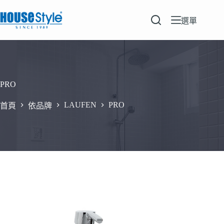
跳
至
選單
主
要
內
容
PRO
LAUFEN
PRO
首頁
依品牌