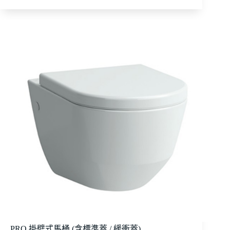
PRO 掛壁式馬桶 (含標準蓋 / 緩衝蓋)