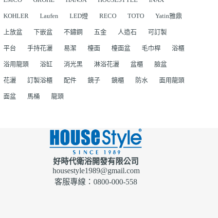
KOHLER
Laufen
LED燈
RECO
TOTO
Yatin雅鼎
上放盆
下嵌盆
不鏽鋼
五金
人造石
可訂製
平台
手持花灑
易潔
檯面
檯面盆
毛巾桿
浴櫃
浴用龍頭
浴缸
消光黑
淋浴花灑
盆櫃
臉盆
花灑
訂製浴櫃
配件
鏡子
鏡櫃
防水
面用龍頭
面盆
馬桶
龍頭
好時代衛浴開發有限公司
housestyle1989@gmail.com
客服專線：0800-000-558