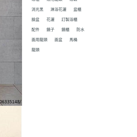
消光黑
淋浴花灑
盆櫃
臉盆
花灑
訂製浴櫃
配件
鏡子
鏡櫃
防水
面用龍頭
面盆
馬桶
龍頭