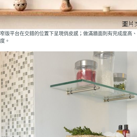
窄版平台在交錯的位置下呈現俏皮感；做滿牆面則有完成度高、
度。