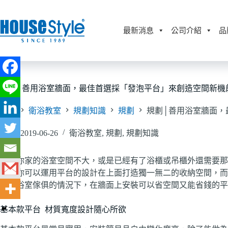
跳
至
主
最新消息
公司介紹
品
要
內
容
規劃│善用浴室牆面，最佳首選採「發泡平台」來創造空間新機
首頁
衛浴教室
規劃知識
規劃
規劃│善用浴室牆面，
2019-06-26
衛浴教室
,
規劃
,
規劃知識
如果你家的浴室空間不大，或是已經有了浴櫃或吊櫃外還需要那
版，你可以運用平台的設計在上面打造獨一無二的收納空間，而
積的浴室傢俱的情況下，在牆面上安裝可以省空間又能省錢的平
基本款平台 材質寬度設計隨心所欲