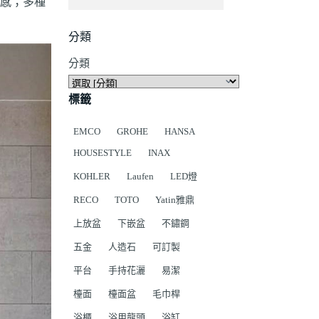
感；多種
分類
分類
標籤
EMCO
GROHE
HANSA
HOUSESTYLE
INAX
KOHLER
Laufen
LED燈
RECO
TOTO
Yatin雅鼎
上放盆
下嵌盆
不鏽鋼
五金
人造石
可訂製
平台
手持花灑
易潔
檯面
檯面盆
毛巾桿
浴櫃
浴用龍頭
浴缸