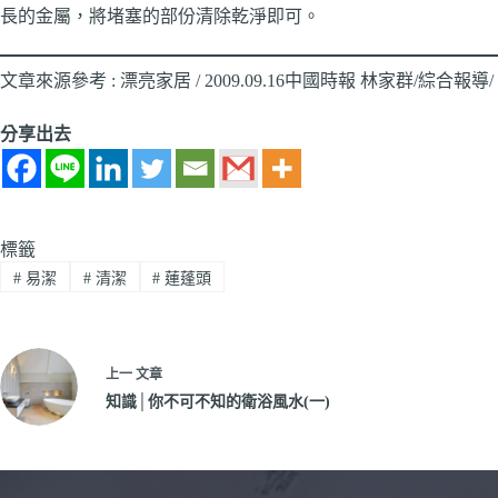
長的金屬，將堵塞的部份清除乾淨即可。
文章來源參考 : 漂亮家居 /
2009.09.16
中國時報 林家群
/
綜合報導
/
分享出去
標籤
#
易潔
#
清潔
#
蓮蓬頭
上一
文章
知識│你不可不知的衛浴風水(一)