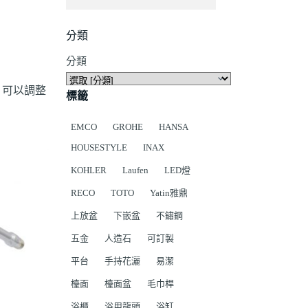
分類
分類
，可以調整
標籤
EMCO
GROHE
HANSA
HOUSESTYLE
INAX
KOHLER
Laufen
LED燈
RECO
TOTO
Yatin雅鼎
上放盆
下嵌盆
不鏽鋼
五金
人造石
可訂製
平台
手持花灑
易潔
檯面
檯面盆
毛巾桿
浴櫃
浴用龍頭
浴缸