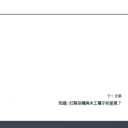
下一
文章
知識│訂製浴櫃與木工櫃子的差異？