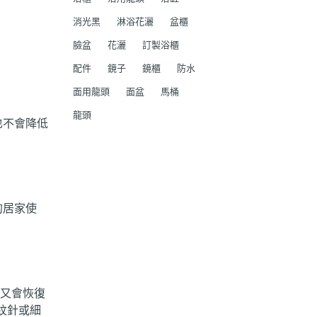
消光黑
淋浴花灑
盆櫃
臉盆
花灑
訂製浴櫃
配件
鏡子
鏡櫃
防水
面用龍頭
面盆
馬桶
龍頭
也不會降低
。
的居家使
頭又會恢復
紋針或細