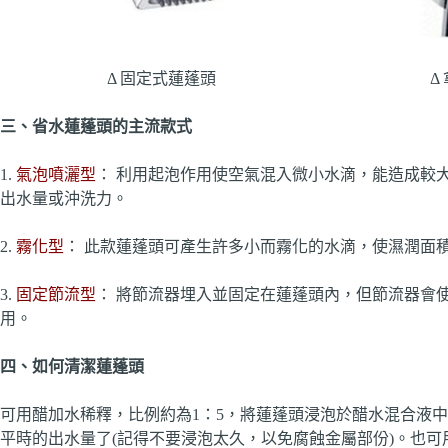
Δ 固定式蓮蓬頭
Δ
三、省水蓮蓬頭的主流款式
1.
氣泡噴灑型
： 利用起泡作用使空氣混入微小水滴，能造成較
出水量或沖洗力。
2.
霧化型
： 此款蓮蓬頭可產生許多小而霧化的水滴，使濕潤面
3.
固定節流型
： 將節流器埋入並固定在蓮蓬頭內，但節流器會
用。
四、如何清潔蓮蓬頭
可用醋加水稀釋，比例約為1：5，將蓮蓬頭浸泡於醋水混合液
平時的出水量了(記得不要浸泡太久，以免腐蝕金屬部份)。也