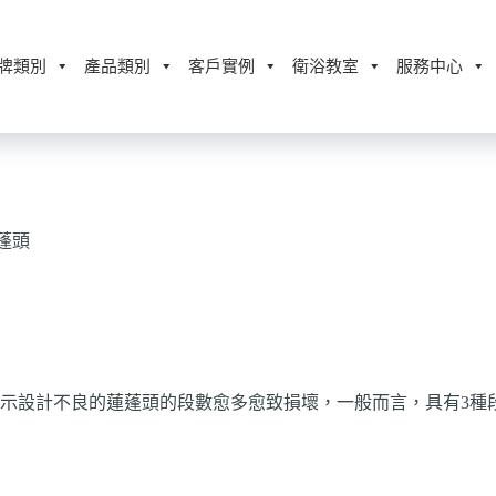
牌類別
產品類別
客戶實例
衛浴教室
服務中心
蓬頭
示設計不良的蓮蓬頭的段數愈多愈致損壞，一般而言，具有3種