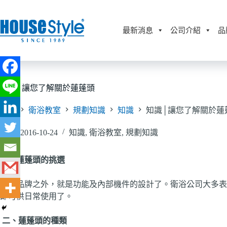
跳
至
主
最新消息
公司介紹
品
要
內
容
知識│讓您了解關於蓮蓬頭
首頁
衛浴教室
規劃知識
知識
知識│讓您了解關於蓮
2016-10-24
知識
,
衛浴教室
,
規劃知識
一、
蓮蓬頭的挑選
除了品牌之外，就是功能及內部機件的設計了。衛浴公司大多表
即可供日常使用了。
二、蓮蓬頭的種類