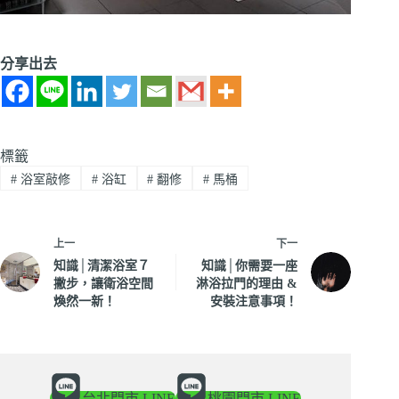
分享出去
標籤
#
浴室敲修
#
浴缸
#
翻修
#
馬桶
上一
下一
知識│清潔浴室７
知識│你需要一座
撇步，讓衛浴空間
淋浴拉門的理由 &
煥然一新！
安裝注意事項！
台北門市 LINE
桃園門市 LINE