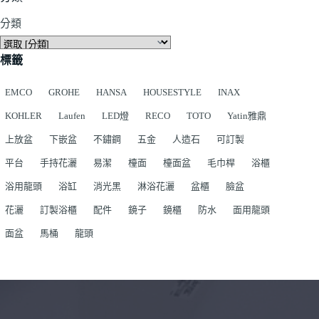
分類
標籤
EMCO
GROHE
HANSA
HOUSESTYLE
INAX
KOHLER
Laufen
LED燈
RECO
TOTO
Yatin雅鼎
上放盆
下嵌盆
不鏽鋼
五金
人造石
可訂製
平台
手持花灑
易潔
檯面
檯面盆
毛巾桿
浴櫃
浴用龍頭
浴缸
消光黑
淋浴花灑
盆櫃
臉盆
花灑
訂製浴櫃
配件
鏡子
鏡櫃
防水
面用龍頭
面盆
馬桶
龍頭