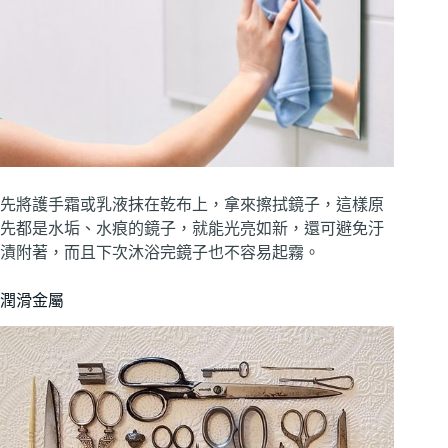
先將護手霜或乳液抹在乾布上，拿來擦拭鏡子，這樣原
先都是水垢、水痕的鏡子，就能光亮如新，還可避免汙
漬附著，而且下次沐浴完鏡子也不容易起霧。
潤滑金屬