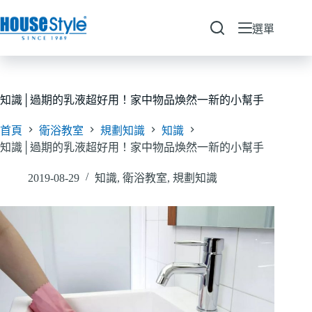
跳
至
選單
主
要
內
容
知識│過期的乳液超好用！家中物品煥然一新的小幫手
首頁
衛浴教室
規劃知識
知識
知識│過期的乳液超好用！家中物品煥然一新的小幫手
2019-08-29
知識
,
衛浴教室
,
規劃知識