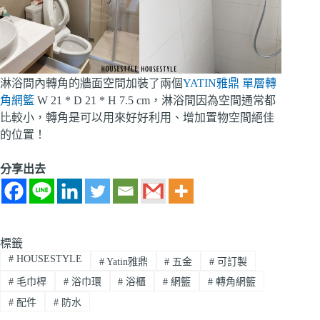
淋浴間內轉角的牆面空間加裝了兩個
YATIN雅鼎 單層轉
角網籃
W 21 * D 21 * H 7.5 cm，淋浴間因為空間通常都
比較小，轉角是可以用來好好利用、增加置物空間絕佳
的位置！
分享出去
標籤
#
HOUSESTYLE
#
Yatin雅鼎
#
五金
#
可訂製
#
毛巾桿
#
浴巾環
#
浴櫃
#
網籃
#
轉角網籃
#
配件
#
防水