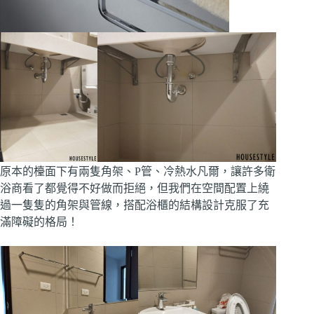
原本的檯面下有兩隻角架、P管、冷熱水凡爾，讓許多衛
浴商看了都覺得不好做而拒絕，但我們在空間配置上繞
過一隻隻的角架與管線，搭配浴櫃的結構設計克服了充
滿障礙的格局！