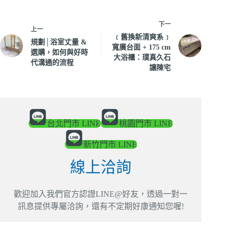
下一
上一
﹝舊換新清爽系﹞
規劃│浴室丈量 &
寬廣台面 + 175 cm
選購，如何與好時
大浴櫃：璞真久石
代溝通的流程
讓陳宅
台北門市 LINE
桃園門市 LINE
新竹門市 LINE
線上洽詢
歡迎加入我們官方認證LINE@好友，透過一對一
訊息提供專屬洽詢，還有不定期好康通知您喔!