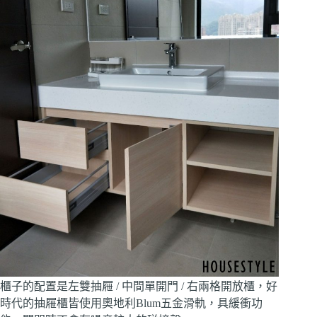
櫃子的配置是左雙抽屜 / 中間單開門 / 右兩格開放櫃，好
時代的抽屜櫃皆使用奧地利Blum五金滑軌，具緩衝功