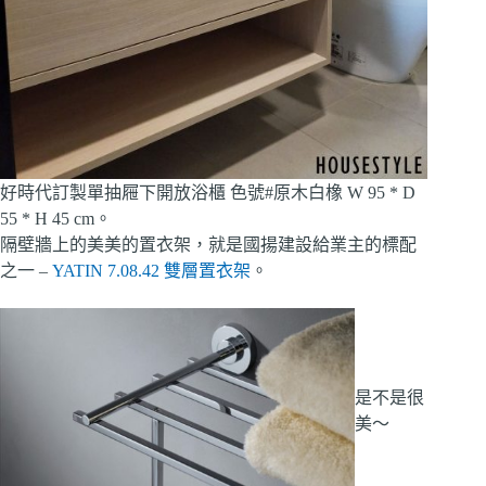
好時代訂製單抽屜下開放浴櫃 色號#原木白橡 W 95 * D
55 * H 45 cm。
隔壁牆上的美美的置衣架，就是國揚建設給業主的標配
之一 –
YATIN 7.08.42 雙層置衣架
。
是不是很
美～