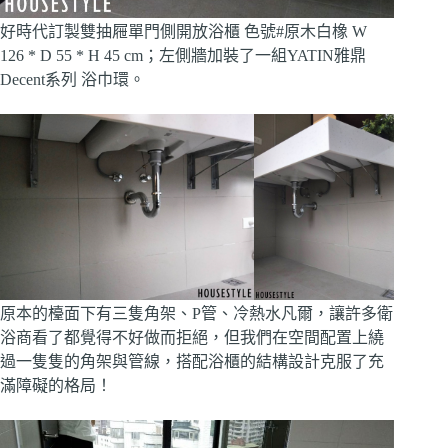
好時代訂製雙抽屜單門側開放浴櫃 色號#原木白橡 W
126 * D 55 * H 45 cm；左側牆加裝了一組YATIN雅鼎
Decent系列 浴巾環。
原本的檯面下有三隻角架、P管、冷熱水凡爾，讓許多衛
浴商看了都覺得不好做而拒絕，但我們在空間配置上繞
過一隻隻的角架與管線，搭配浴櫃的結構設計克服了充
滿障礙的格局！