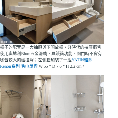
櫃子的配置是一大抽屜與下開放櫃，好時代的抽屜櫃皆
使用奧地利Blum五金滑軌，具緩衝功能，關門時不會有
噪音較大的碰撞聲；左側牆加裝了一組
YATIN雅鼎
Renoir系列 毛巾單桿
W 55 * D 7.6 * H 2.2 cm。