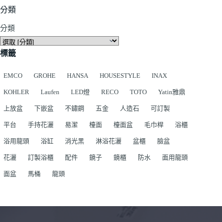
分類
分類
標籤
EMCO
GROHE
HANSA
HOUSESTYLE
INAX
KOHLER
Laufen
LED燈
RECO
TOTO
Yatin雅鼎
上放盆
下嵌盆
不鏽鋼
五金
人造石
可訂製
平台
手持花灑
易潔
檯面
檯面盆
毛巾桿
浴櫃
浴用龍頭
浴缸
消光黑
淋浴花灑
盆櫃
臉盆
花灑
訂製浴櫃
配件
鏡子
鏡櫃
防水
面用龍頭
面盆
馬桶
龍頭