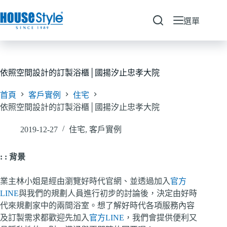
跳
至
選單
主
要
內
容
依照空間設計的訂製浴櫃│國揚汐止忠孝大院
首頁
客戶實例
住宅
依照空間設計的訂製浴櫃│國揚汐止忠孝大院
2019-12-27
住宅
,
客戶實例
: :
背景
業主林小姐是經由瀏覽好時代官網、並透過加入
官方
LINE
與我們的規劃人員進行初步的討論後，決定由好時
代來規劃家中的兩間浴室。想了解好時代各項服務內容
及訂製需求都歡迎先加入
官方LINE
，我們會提供便利又