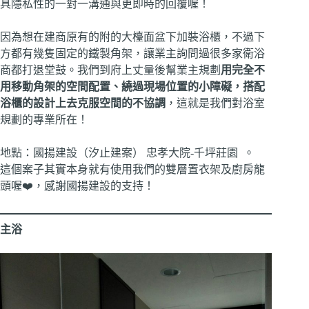
具隱私性的一對一溝通與更即時的回覆喔！
因為想在建商原有的附的大檯面盆下加裝浴櫃，不過下
方都有幾隻固定的鐵製角架，讓業主詢問過很多家衛浴
商都打退堂鼓。我們到府上丈量後幫業主規劃
用完全不
用移動角架的空間配置、繞過現場位置的小障礙，搭配
浴櫃的設計上去克服空間的不協調
，這就是我們對浴室
規劃的專業所在！
地點：國揚建設（汐止建案） 忠孝大院-千坪莊園 。
這個案子其實本身就有使用我們的雙層置衣架及廚房龍
頭喔❤️，感謝國揚建設的支持！
主浴