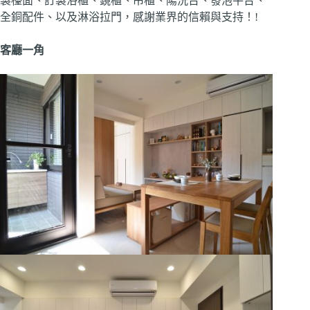
製檯面、訂製浴櫃、鏡櫃、吊櫃、陽洗台、發泡平台、
全銅配件、以及淋浴拉門，感謝業界的信賴與支持！!
客廳一角