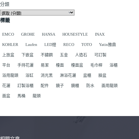
分類
標籤
EMCO
GROHE
HANSA
HOUSESTYLE
INAX
KOHLER
Laufen
LED燈
RECO
TOTO
Yatin雅鼎
上放盆
下嵌盆
不鏽鋼
五金
人造石
可訂製
平台
手持花灑
易潔
檯面
檯面盆
毛巾桿
浴櫃
浴用龍頭
浴缸
消光黑
淋浴花灑
盆櫃
臉盆
花灑
訂製浴櫃
配件
鏡子
鏡櫃
防水
面用龍頭
面盆
馬桶
龍頭
相關文章