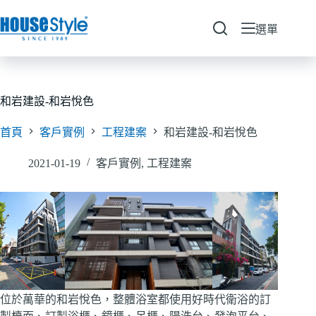
跳
至
選單
主
要
內
容
和岩建設-和岩悅色
首頁
客戶實例
工程建案
和岩建設-和岩悅色
2021-01-19
客戶實例
,
工程建案
位於萬華的和岩悅色，整體浴室都使用好時代衛浴的訂