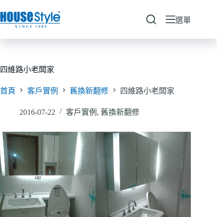
跳
至
選單
主
要
內
容
四維路小老闆家
首頁
客戶實例
舊換新翻修
四維路小老闆家
2016-07-22
客戶實例
,
舊換新翻修