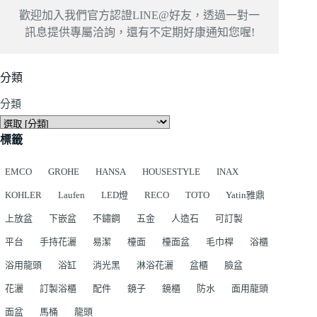
歡迎加入我們官方認證LINE@好友，透過一對一
訊息提供專屬洽詢，還有不定期好康通知您喔!
分類
分類
標籤
EMCO
GROHE
HANSA
HOUSESTYLE
INAX
KOHLER
Laufen
LED燈
RECO
TOTO
Yatin雅鼎
上放盆
下嵌盆
不鏽鋼
五金
人造石
可訂製
平台
手持花灑
易潔
檯面
檯面盆
毛巾桿
浴櫃
浴用龍頭
浴缸
消光黑
淋浴花灑
盆櫃
臉盆
花灑
訂製浴櫃
配件
鏡子
鏡櫃
防水
面用龍頭
面盆
馬桶
龍頭