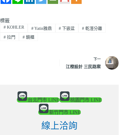
標籤
#
KOHLER
#
Yatin雅鼎
#
下嵌盆
#
乾溼分離
#
拉門
#
鏡櫃
下一
江橙設計 三民路案
台北門市 LINE
桃園門市 LINE
新竹門市 LINE
線上洽詢