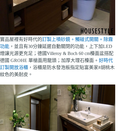
實品屋裡有好時代的
訂製上噴砂鏡 + 觸碰式開關 + 除霧
功能
，並且有30分鐘延遲自動關閉的功能，上下加LED
燈讓光源更充足；德國Villeroy & Boch
60 cm檯面盆搭配
德國 GROHE 單槍面用龍頭；加厚大理石檯面 +
好時代
訂製開放浴櫃
，浴櫃是防水發泡板指定貼富美家#胡桃木
紋色的美耐皮。