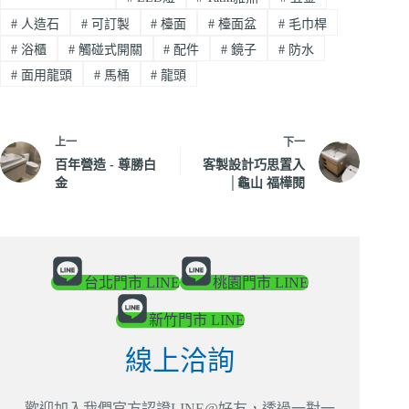
#
人造石
#
可訂製
#
檯面
#
檯面盆
#
毛巾桿
#
浴櫃
#
觸碰式開關
#
配件
#
鏡子
#
防水
#
面用龍頭
#
馬桶
#
龍頭
上一
下一
百年營造 - 尊勝白
客製設計巧思置入
金
│龜山 福樺閱
台北門市 LINE
桃園門市 LINE
新竹門市 LINE
線上洽詢
歡迎加入我們官方認證LINE@好友，透過一對一