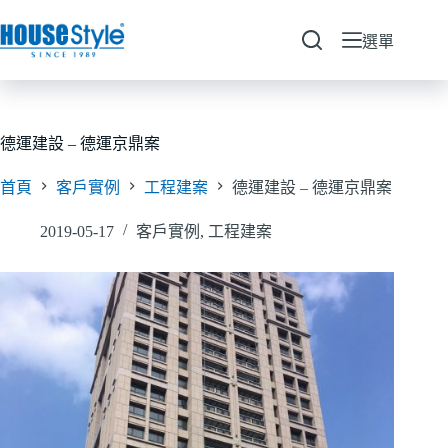
跳
至
選單
主
要
內
容
德運建設 – 德運京鼎案
首頁
客戶實例
工程建案
德運建設 – 德運京鼎案
2019-05-17
客戶實例
,
工程建案