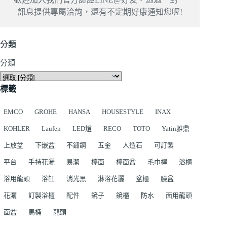
訊息提供專屬洽詢，還有不定期好康通知您喔!
分類
分類
標籤
EMCO
GROHE
HANSA
HOUSESTYLE
INAX
KOHLER
Laufen
LED燈
RECO
TOTO
Yatin雅鼎
上放盆
下嵌盆
不鏽鋼
五金
人造石
可訂製
平台
手持花灑
易潔
檯面
檯面盆
毛巾桿
浴櫃
浴用龍頭
浴缸
消光黑
淋浴花灑
盆櫃
臉盆
花灑
訂製浴櫃
配件
鏡子
鏡櫃
防水
面用龍頭
面盆
馬桶
龍頭