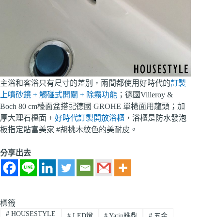
主浴和客浴只有尺寸的差別，兩間都使用好時代的
訂製
上噴砂鏡 + 觸碰式開關 + 除霧功能
；德國Villeroy &
Boch
80 cm檯面盆搭配
德國 GROHE 單槍面用龍頭；加
厚大理石檯面 +
好時代訂製開放浴櫃
，浴櫃是防水發泡
板指定貼富美家 #胡桃木紋色的美耐皮。
分享出去
標籤
#
HOUSESTYLE
#
LED燈
#
Yatin雅鼎
#
五金