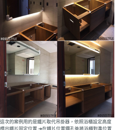
這次的案例用的是鐵片取代吊掛器，依照浴櫃設定高度
標出鐵片固定位置 ➔在鐵片位置鑽孔後將浴櫃對準位置