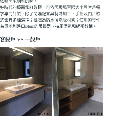
依照需求調整的喔。
好時代的檯面盆訂製櫃，可依照現場實際大小與客戶需
求專門訂製，除了間隔配置與特殊加工，手把及門片款
式也有多種選擇；櫃體為防水發泡版材質；使用的零件
為奧地利進口Blum的吊掛器、抽屜滑軌和緩衝鉸鍊。
客變戶 VS 一般戶