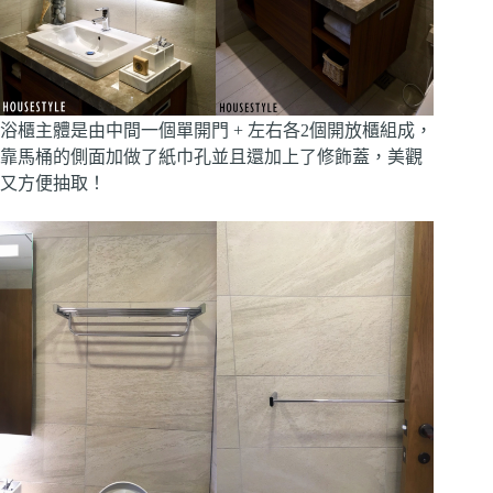
浴櫃主體是由中間一個單開門 + 左右各2個開放櫃組成，
靠馬桶的側面加做了紙巾孔並且還加上了修飾蓋，美觀
又方便抽取！