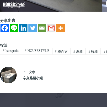
分享出去
標籤
#
hansgrohe
#
HOUSESTYLE
#
檯面盆
#
浴櫃
#
鏡櫃
#
上一
文章
辛亥路葛小姐