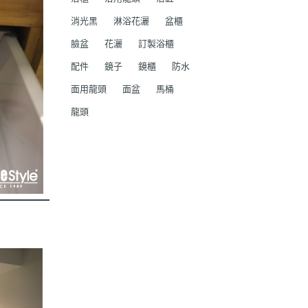
消光黑
淋浴花灑
盆櫃
臉盆
花灑
訂製浴櫃
配件
鏡子
鏡櫃
防水
面用龍頭
面盆
馬桶
龍頭