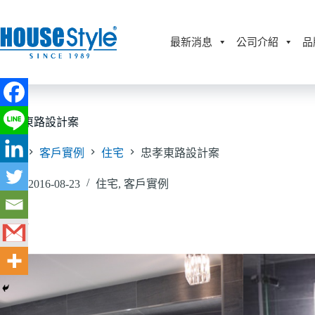
跳
至
主
最新消息
公司介紹
品
要
內
容
忠孝東路設計案
首頁
客戶實例
住宅
忠孝東路設計案
2016-08-23
住宅
,
客戶實例
主浴