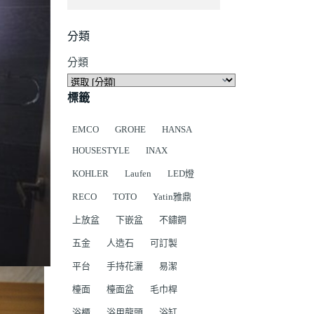
分類
分類
標籤
EMCO
GROHE
HANSA
HOUSESTYLE
INAX
KOHLER
Laufen
LED燈
RECO
TOTO
Yatin雅鼎
上放盆
下嵌盆
不鏽鋼
五金
人造石
可訂製
平台
手持花灑
易潔
檯面
檯面盆
毛巾桿
浴櫃
浴用龍頭
浴缸