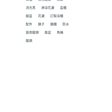
消光黑
淋浴花灑
盆櫃
臉盆
花灑
訂製浴櫃
配件
鏡子
鏡櫃
防水
面用龍頭
面盆
馬桶
龍頭