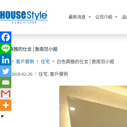
跳
至
主
最新消息
公司介紹
品
要
內
容
白色典雅的仕女│敦南范小姐
首頁
客戶實例
住宅
白色典雅的仕女│敦南范小姐
2018-02-26
住宅
,
客戶實例