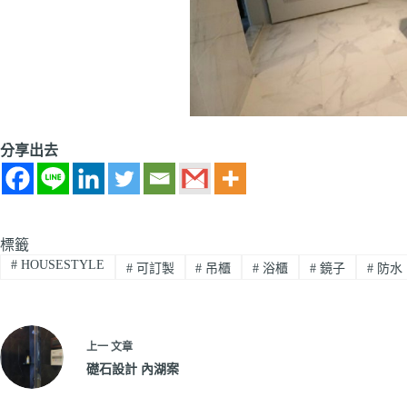
分享出去
標籤
#
HOUSESTYLE
#
可訂製
#
吊櫃
#
浴櫃
#
鏡子
#
防水
上一
文章
礎石設計 內湖案