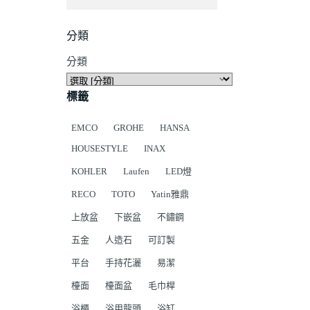
分類
分類
標籤
EMCO
GROHE
HANSA
HOUSESTYLE
INAX
KOHLER
Laufen
LED燈
RECO
TOTO
Yatin雅鼎
上放盆
下嵌盆
不鏽鋼
五金
人造石
可訂製
平台
手持花灑
易潔
檯面
檯面盆
毛巾桿
浴櫃
浴用龍頭
浴缸