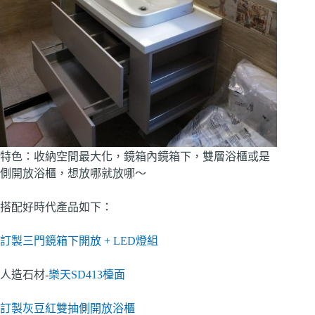
特色：收納空間最大化，鏡箱內鏡箱下，雙層浴櫃或是
側開放浴櫃，想放哪就放哪～
搭配好時代產品如下：
訂製三門鏡箱下開放 + LED燈組
人造石材-
樂天SD413檯面
訂製灰豆紅雙抽側開放浴櫃