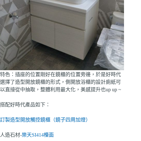
特色：插座的位置剛好在鏡櫃的位置旁邊，於是好時代
選擇了造型開放鏡櫃的形式，側開放浴櫃的設計廁紙可
以直接從中抽取，整體利用最大化，美感提升也up up ~
搭配好時代產品如下：
訂製造型開放觸控鏡櫃（鏡子四周加燈）
人造石材-
樂天SI414檯面