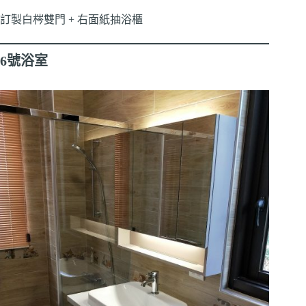
訂製白梣雙門 + 右面紙抽浴櫃
6號浴室