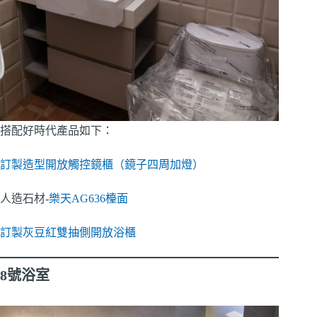
搭配好時代產品如下：
訂製造型開放觸控鏡櫃（鏡子四周加燈）
人造石材-
樂天AG636檯面
訂製灰豆紅雙抽側開放浴櫃
8號浴室