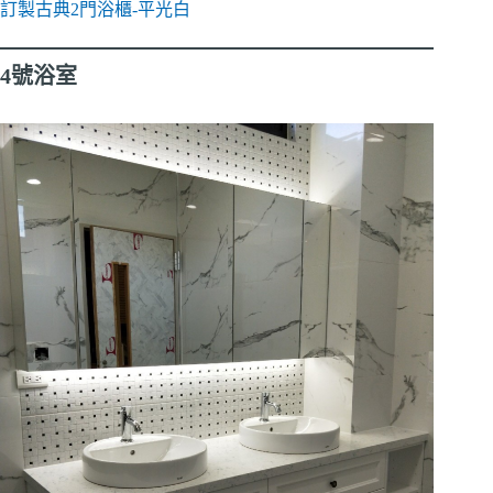
訂製古典2門浴櫃-平光白
4號浴室