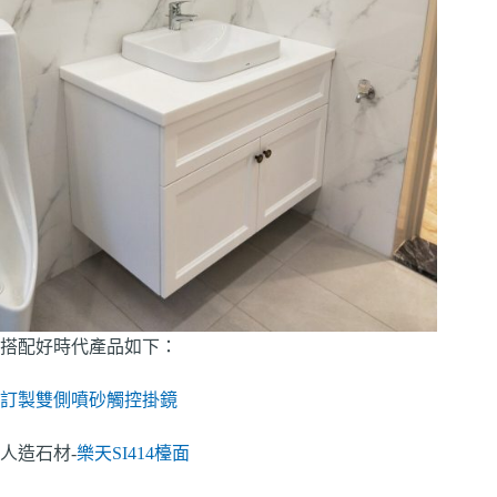
搭配好時代產品如下：
訂製雙側噴砂觸控掛鏡
人造石材-
樂天SI414檯面