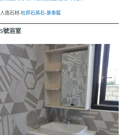
人造石材-
杜邦石英石-景泰藍
5號浴室