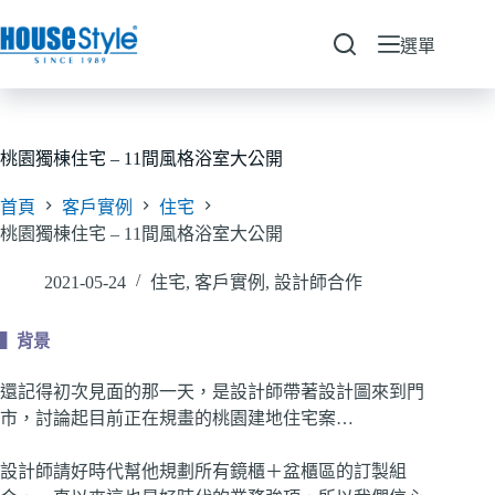
跳
至
選單
主
要
內
容
桃園獨棟住宅 – 11間風格浴室大公開
首頁
客戶實例
住宅
桃園獨棟住宅 – 11間風格浴室大公開
2021-05-24
住宅
,
客戶實例
,
設計師合作
▍背景
還記得初次見面的那一天，是設計師帶著設計圖來到門
市，討論起目前正在規畫的桃園建地住宅案…
設計師請好時代幫他規劃所有鏡櫃＋盆櫃區的訂製組