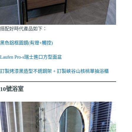
搭配好時代產品如下：
黑色鋁框圓鏡(有燈+觸控)
Laufen Pro-s瑞士進口方型面盆
訂製烤漆黑造型不銹鋼架 + 訂製峽谷山核桃單抽浴櫃
10號浴室