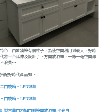
特色：由於牆邊有個柱子，為使空間利用到最大，好時
代將平台延伸及設計了下方開放浴櫃，一絲一毫空間都
不浪費～
搭配好時代產品如下：
二門鏡箱 + LED燈組
三門鏡箱 + LED燈組
訂製古典門2抽4門側邊開放浴櫃-平光白