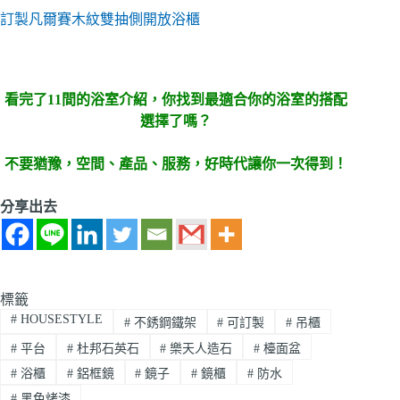
訂製凡爾賽木紋雙抽側開放浴櫃
看完了11間的浴室介紹，你找到最適合你的浴室的搭配
選擇了嗎？
不要猶豫，空間、產品、服務，好時代讓你一次得到！
分享出去
標籤
#
HOUSESTYLE
#
不銹鋼鐵架
#
可訂製
#
吊櫃
#
平台
#
杜邦石英石
#
樂天人造石
#
檯面盆
#
浴櫃
#
鋁框鏡
#
鏡子
#
鏡櫃
#
防水
#
黑色烤漆