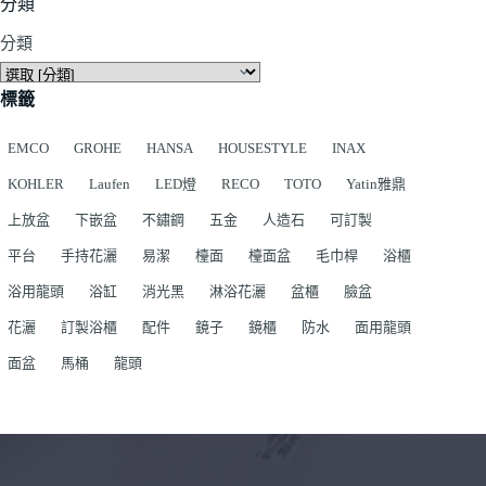
分類
分類
標籤
EMCO
GROHE
HANSA
HOUSESTYLE
INAX
KOHLER
Laufen
LED燈
RECO
TOTO
Yatin雅鼎
上放盆
下嵌盆
不鏽鋼
五金
人造石
可訂製
平台
手持花灑
易潔
檯面
檯面盆
毛巾桿
浴櫃
浴用龍頭
浴缸
消光黑
淋浴花灑
盆櫃
臉盆
花灑
訂製浴櫃
配件
鏡子
鏡櫃
防水
面用龍頭
面盆
馬桶
龍頭