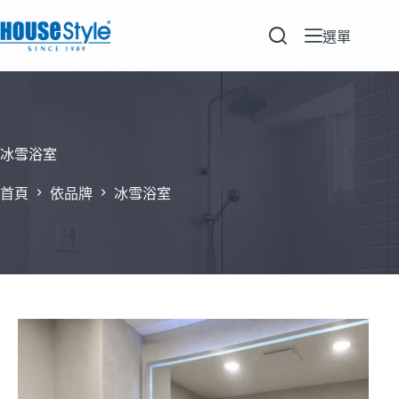
跳
至
選單
主
要
內
容
冰雪浴室
首頁
依品牌
冰雪浴室