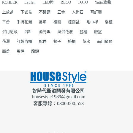
KOHLER
Laufen
LED燈
RECO
TOTO
Yatin雅鼎
上放盆
下嵌盆
不鏽鋼
五金
人造石
可訂製
平台
手持花灑
易潔
檯面
檯面盆
毛巾桿
浴櫃
浴用龍頭
浴缸
消光黑
淋浴花灑
盆櫃
臉盆
花灑
訂製浴櫃
配件
鏡子
鏡櫃
防水
面用龍頭
面盆
馬桶
龍頭
好時代衛浴開發有限公司
housestyle1989@gmail.com
客服專線：0800-000-558