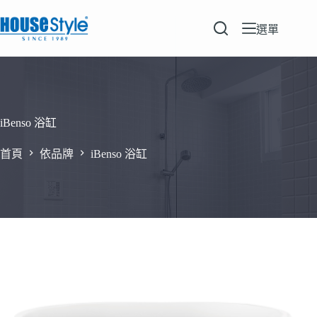
跳
至
選單
主
要
內
容
iBenso 浴缸
首頁
依品牌
iBenso 浴缸