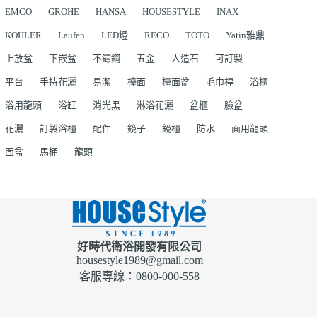
EMCO
GROHE
HANSA
HOUSESTYLE
INAX
KOHLER
Laufen
LED燈
RECO
TOTO
Yatin雅鼎
上放盆
下嵌盆
不鏽鋼
五金
人造石
可訂製
平台
手持花灑
易潔
檯面
檯面盆
毛巾桿
浴櫃
浴用龍頭
浴缸
消光黑
淋浴花灑
盆櫃
臉盆
花灑
訂製浴櫃
配件
鏡子
鏡櫃
防水
面用龍頭
面盆
馬桶
龍頭
好時代衛浴開發有限公司
housestyle1989@gmail.com
客服專線：0800-000-558