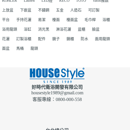
KOHLER
Laufen
LED燈
RECO
TOTO
Yatin雅鼎
上放盆
下嵌盆
不鏽鋼
五金
人造石
可訂製
平台
手持花灑
易潔
檯面
檯面盆
毛巾桿
浴櫃
浴用龍頭
浴缸
消光黑
淋浴花灑
盆櫃
臉盆
花灑
訂製浴櫃
配件
鏡子
鏡櫃
防水
面用龍頭
面盆
馬桶
龍頭
好時代衛浴開發有限公司
housestyle1989@gmail.com
客服專線：0800-000-558