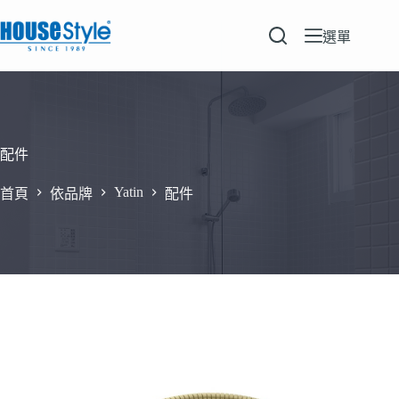
跳
至
選單
主
要
內
容
配件
Yatin
首頁
依品牌
配件