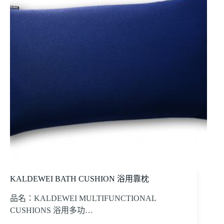
KALDEWEI BATH CUSHION 浴用靠枕
品名：KALDEWEI MULTIFUNCTIONAL
CUSHIONS 浴用多功…