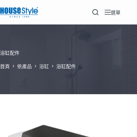
跳
至
選單
主
要
內
容
浴缸配件
首頁
依產品
浴缸
浴缸配件