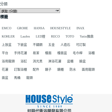
分類
標籤
EMCO
GROHE
HANSA
HOUSESTYLE
INAX
KOHLER
Laufen
LED燈
RECO
TOTO
Yatin雅鼎
上放盆
下嵌盆
不鏽鋼
五金
人造石
可訂製
平台
手持花灑
易潔
檯面
檯面盆
毛巾桿
浴櫃
浴用龍頭
浴缸
消光黑
淋浴花灑
盆櫃
臉盆
花灑
訂製浴櫃
配件
鏡子
鏡櫃
防水
面用龍頭
面盆
馬桶
龍頭
好時代衛浴開發有限公司