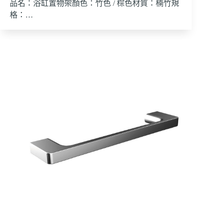
品名：浴缸置物架顏色：竹色 / 棕色材質：楠竹規
格：…