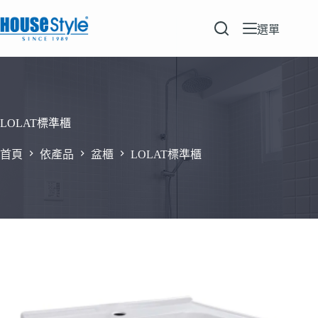
跳
至
選單
主
要
內
容
LOLAT標準櫃
首頁
依產品
盆櫃
LOLAT標準櫃