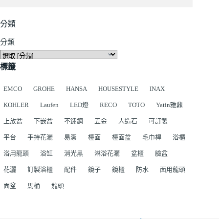
分類
分類
標籤
EMCO
GROHE
HANSA
HOUSESTYLE
INAX
KOHLER
Laufen
LED燈
RECO
TOTO
Yatin雅鼎
上放盆
下嵌盆
不鏽鋼
五金
人造石
可訂製
平台
手持花灑
易潔
檯面
檯面盆
毛巾桿
浴櫃
浴用龍頭
浴缸
消光黑
淋浴花灑
盆櫃
臉盆
花灑
訂製浴櫃
配件
鏡子
鏡櫃
防水
面用龍頭
面盆
馬桶
龍頭