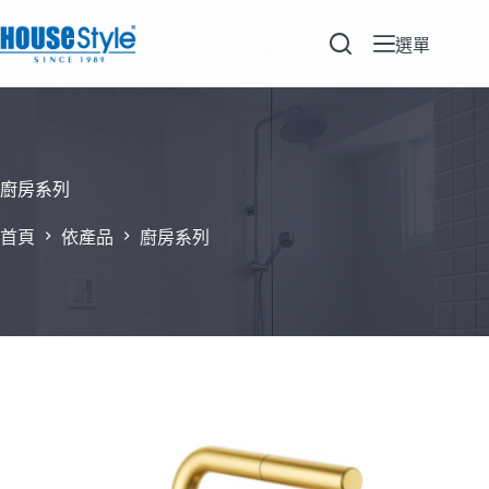
跳
至
選單
主
要
內
容
廚房系列
首頁
依產品
廚房系列