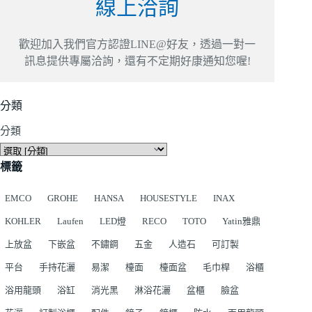
線上洽詢
歡迎加入我們官方認證LINE@好友，透過一對一
訊息提供專屬洽詢，還有不定期好康通知您喔!
分類
分類
標籤
EMCO
GROHE
HANSA
HOUSESTYLE
INAX
KOHLER
Laufen
LED燈
RECO
TOTO
Yatin雅鼎
上放盆
下嵌盆
不鏽鋼
五金
人造石
可訂製
平台
手持花灑
易潔
檯面
檯面盆
毛巾桿
浴櫃
浴用龍頭
浴缸
消光黑
淋浴花灑
盆櫃
臉盆