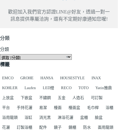
歡迎加入我們官方認證LINE@好友，透過一對一
訊息提供專屬洽詢，還有不定期好康通知您喔!
分類
分類
標籤
EMCO
GROHE
HANSA
HOUSESTYLE
INAX
KOHLER
Laufen
LED燈
RECO
TOTO
Yatin雅鼎
上放盆
下嵌盆
不鏽鋼
五金
人造石
可訂製
平台
手持花灑
易潔
檯面
檯面盆
毛巾桿
浴櫃
浴用龍頭
浴缸
消光黑
淋浴花灑
盆櫃
臉盆
花灑
訂製浴櫃
配件
鏡子
鏡櫃
防水
面用龍頭