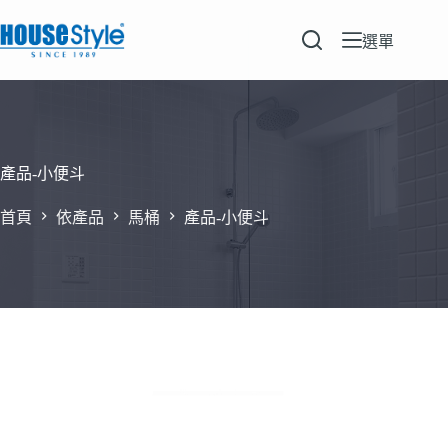
跳
至
選單
主
要
內
容
產品-小便斗
首頁
依產品
馬桶
產品-小便斗