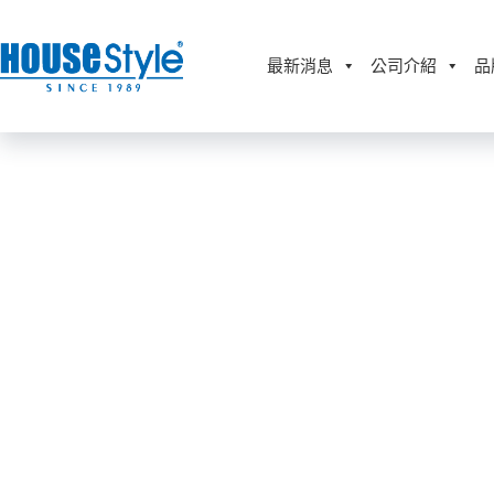
跳
至
主
最新消息
公司介紹
品
要
內
容