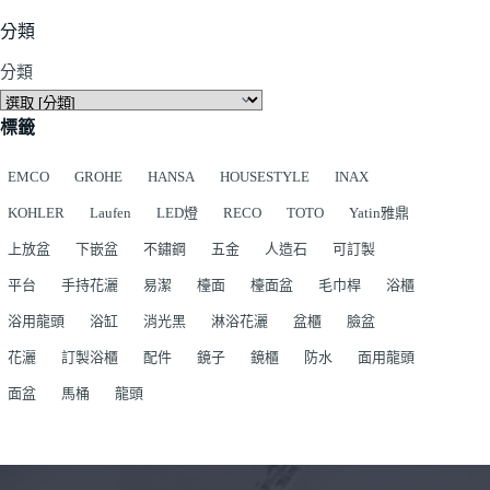
分類
分類
標籤
EMCO
GROHE
HANSA
HOUSESTYLE
INAX
KOHLER
Laufen
LED燈
RECO
TOTO
Yatin雅鼎
上放盆
下嵌盆
不鏽鋼
五金
人造石
可訂製
平台
手持花灑
易潔
檯面
檯面盆
毛巾桿
浴櫃
浴用龍頭
浴缸
消光黑
淋浴花灑
盆櫃
臉盆
花灑
訂製浴櫃
配件
鏡子
鏡櫃
防水
面用龍頭
面盆
馬桶
龍頭