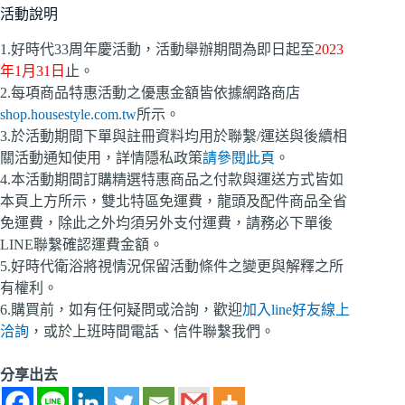
活動說明
1.好時代33周年慶活動，活動舉辦期間為即日起至
2023
年1月31日
止。
2.每項商品特惠活動之優惠金額皆依據網路商店
shop.housestyle.com.tw
所示。
3.於活動期間下單與註冊資料均用於聯繫/運送與後續相
關活動通知使用，詳情隱私政策
請參閱此頁
。
4.本活動期間訂購精選特惠商品之付款與運送方式皆如
本頁上方所示，雙北特區免運費，龍頭及配件商品全省
免運費，除此之外均須另外支付運費，請務必下單後
LINE聯繫確認運費金額。
5.好時代衛浴將視情況保留活動條件之變更與解釋之所
有權利。
6.購買前，如有任何疑問或洽詢，歡迎
加入line好友線上
洽詢
，或於上班時間電話、信件聯繫我們。
分享出去