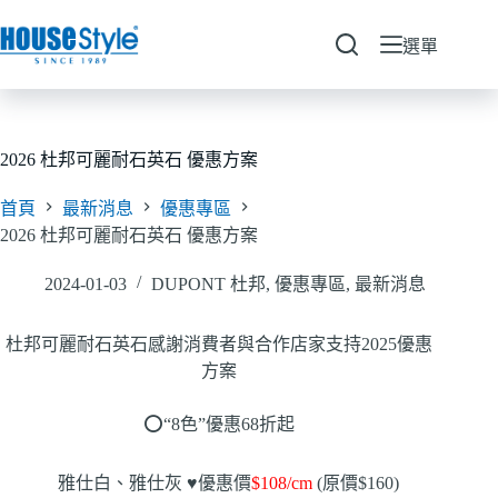
跳
至
選單
主
要
內
容
2026 杜邦可麗耐石英石 優惠方案
首頁
最新消息
優惠專區
2026 杜邦可麗耐石英石 優惠方案
2024-01-03
DUPONT 杜邦
,
優惠專區
,
最新消息
杜邦可麗耐石英石感謝消費者與合作店家支持2025優惠
方案
⭕️
“8色”優惠68折起
雅仕白、雅仕灰
♥️
優惠價
$108/cm
(原價$160)