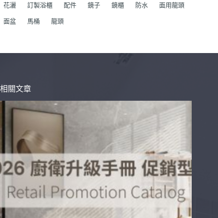
花灑
訂製浴櫃
配件
鏡子
鏡櫃
防水
面用龍頭
面盆
馬桶
龍頭
相關文章