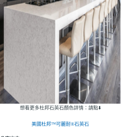
想看更多杜邦石英石顏色詳情：請點⬇️
美國杜邦™可麗耐®石英石