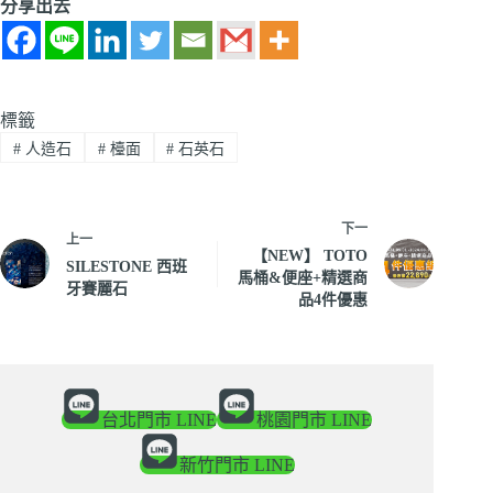
分享出去
標籤
#
人造石
#
檯面
#
石英石
下一
上一
【NEW】 TOTO
SILESTONE 西班
馬桶&便座+精選商
牙賽麗石
品4件優惠
台北門市 LINE
桃園門市 LINE
新竹門市 LINE