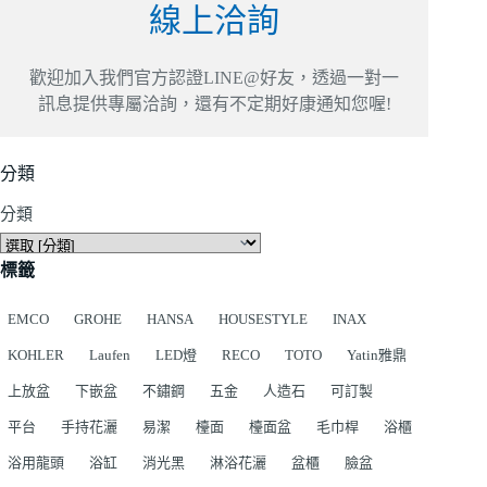
線上洽詢
歡迎加入我們官方認證LINE@好友，透過一對一
訊息提供專屬洽詢，還有不定期好康通知您喔!
分類
分類
標籤
EMCO
GROHE
HANSA
HOUSESTYLE
INAX
KOHLER
Laufen
LED燈
RECO
TOTO
Yatin雅鼎
上放盆
下嵌盆
不鏽鋼
五金
人造石
可訂製
平台
手持花灑
易潔
檯面
檯面盆
毛巾桿
浴櫃
浴用龍頭
浴缸
消光黑
淋浴花灑
盆櫃
臉盆