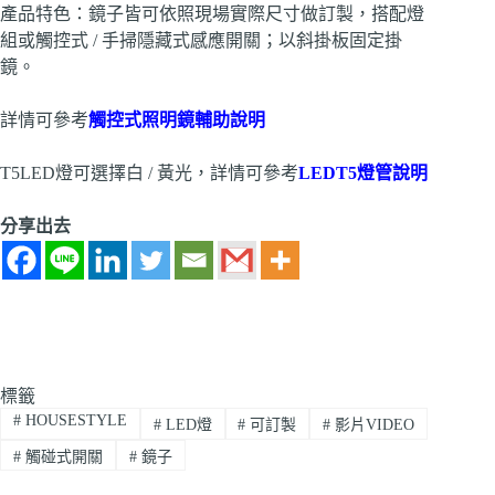
產品特色：鏡子皆可依照現場實際尺寸做訂製，搭配燈
組或觸控式 / 手掃隱藏式感應開關；以斜掛板固定掛
鏡。
詳情可參考
觸控式照明鏡輔助說明
T5LED燈可選擇白 / 黃光，詳情可參考
LEDT5燈管說明
分享出去
標籤
#
HOUSESTYLE
#
LED燈
#
可訂製
#
影片VIDEO
#
觸碰式開關
#
鏡子