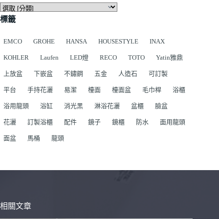
標籤
EMCO
GROHE
HANSA
HOUSESTYLE
INAX
KOHLER
Laufen
LED燈
RECO
TOTO
Yatin雅鼎
上放盆
下嵌盆
不鏽鋼
五金
人造石
可訂製
平台
手持花灑
易潔
檯面
檯面盆
毛巾桿
浴櫃
浴用龍頭
浴缸
消光黑
淋浴花灑
盆櫃
臉盆
花灑
訂製浴櫃
配件
鏡子
鏡櫃
防水
面用龍頭
面盆
馬桶
龍頭
相關文章