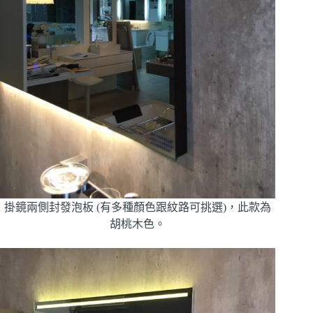
掛鏡兩側封發泡板 (有多種顏色跟紋路可挑選)，此款為
胡桃木色。