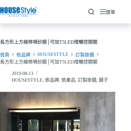
跳
至
選單
主
要
內
容
長方形上方線條噴砂鏡│可加T5LED燈觸控開關
HOUSESTYLE
首頁
依品牌
訂製掛鏡
長方形上方線條噴砂鏡│可加T5LED燈觸控開關
2019-08-13
HOUSESTYLE
,
依品牌
,
依產品
,
訂製掛鏡
,
鏡子