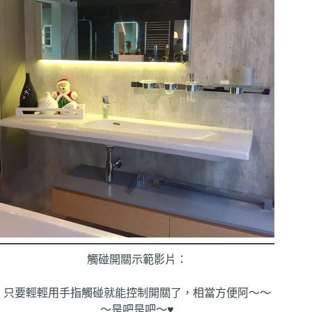
觸碰開關示範影片：
只要輕輕用手指觸碰就能控制開關了，相當方便阿～～
～是吧是吧～♥