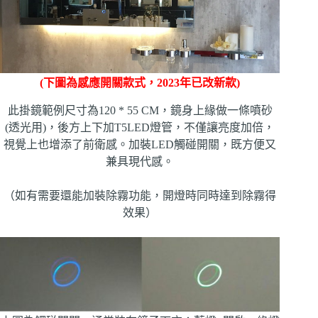
(下圖為感應開關款式，2023年已改新款)
此掛鏡範例尺寸為120 * 55 CM，鏡身上緣做一條噴砂
(透光用)，後方上下加T5LED燈管，不僅讓亮度加倍，
視覺上也增添了前衛感。加裝LED觸碰開關，既方便又
兼具現代感。
（如有需要還能加裝除霧功能，開燈時同時達到除霧得
效果）