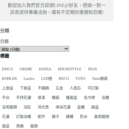
歡迎加入我們官方認證LINE@好友，透過一對一
訊息提供專屬洽詢，還有不定期好康通知您喔!
分類
分類
標籤
EMCO
GROHE
HANSA
HOUSESTYLE
INAX
KOHLER
Laufen
LED燈
RECO
TOTO
Yatin雅鼎
上放盆
下嵌盆
不鏽鋼
五金
人造石
可訂製
平台
手持花灑
易潔
檯面
檯面盆
毛巾桿
浴櫃
浴用龍頭
浴缸
消光黑
淋浴花灑
盆櫃
臉盆
花灑
訂製浴櫃
配件
鏡子
鏡櫃
防水
面用龍頭
面盆
馬桶
龍頭