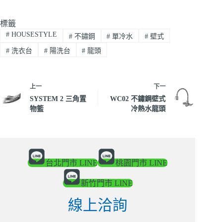
標籤
#
HOUSESTYLE
#
不鏽鋼
#
單冷水
#
壁式
#
洗衣台
#
陽洗台
#
龍頭
上一
下一
SYSTEM 2 三角置
WC02 不鏽鋼壁式
物籃
冷熱水龍頭
台北門市 LINE
桃園門市 LINE
新竹門市 LINE
線上洽詢