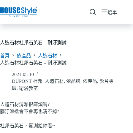
跳
至
選單
主
要
內
容
人造石材杜邦石英石 – 耐汙測試
首頁
依產品
人造石材
人造石材杜邦石英石 – 耐汙測試
2021-05-10
DUPONT 杜邦
,
人造石材
,
依品牌
,
依產品
,
影片專
區
,
衛浴教室
人造石材清潔很麻煩嗎?
髒汙滲透會不會再也清不掉?
杜邦石英石，實測給你看~