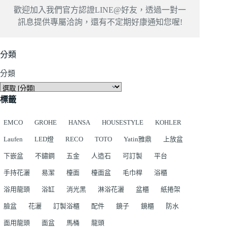
歡迎加入我們官方認證LINE@好友，透過一對一
訊息提供專屬洽詢，還有不定期好康通知您喔!
分類
分類
標籤
EMCO
GROHE
HANSA
HOUSESTYLE
KOHLER
Laufen
LED燈
RECO
TOTO
Yatin雅鼎
上放盆
下嵌盆
不鏽鋼
五金
人造石
可訂製
平台
手持花灑
易潔
檯面
檯面盆
毛巾桿
浴櫃
浴用龍頭
浴缸
消光黑
淋浴花灑
盆櫃
紙捲架
臉盆
花灑
訂製浴櫃
配件
鏡子
鏡櫃
防水
面用龍頭
面盆
馬桶
龍頭