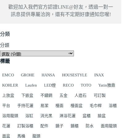
歡迎加入我們官方認證LINE@好友，透過一對一
訊息提供專屬洽詢，還有不定期好康通知您喔!
分類
分類
標籤
EMCO
GROHE
HANSA
HOUSESTYLE
INAX
KOHLER
Laufen
LED燈
RECO
TOTO
Yatin雅鼎
上放盆
下嵌盆
不鏽鋼
五金
人造石
可訂製
平台
手持花灑
易潔
檯面
檯面盆
毛巾桿
浴櫃
浴用龍頭
浴缸
消光黑
淋浴花灑
盆櫃
臉盆
花灑
訂製浴櫃
配件
鏡子
鏡櫃
防水
面用龍頭
面盆
馬桶
龍頭