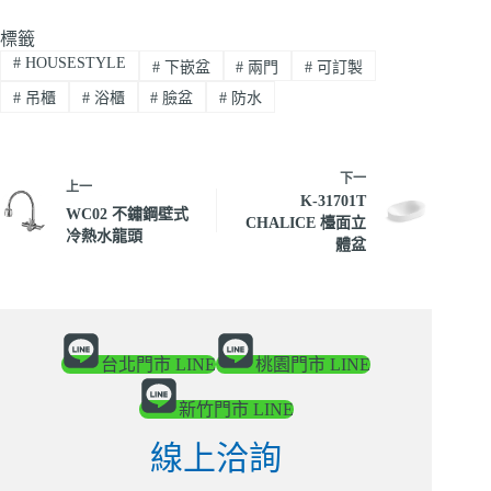
標籤
#
HOUSESTYLE
#
下嵌盆
#
兩門
#
可訂製
#
吊櫃
#
浴櫃
#
臉盆
#
防水
下一
上一
K-31701T
WC02 不鏽鋼壁式
CHALICE 檯面立
冷熱水龍頭
體盆
台北門市 LINE
桃園門市 LINE
新竹門市 LINE
線上洽詢