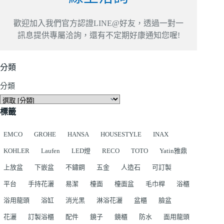
歡迎加入我們官方認證LINE@好友，透過一對一
訊息提供專屬洽詢，還有不定期好康通知您喔!
分類
分類
標籤
EMCO
GROHE
HANSA
HOUSESTYLE
INAX
KOHLER
Laufen
LED燈
RECO
TOTO
Yatin雅鼎
上放盆
下嵌盆
不鏽鋼
五金
人造石
可訂製
平台
手持花灑
易潔
檯面
檯面盆
毛巾桿
浴櫃
浴用龍頭
浴缸
消光黑
淋浴花灑
盆櫃
臉盆
花灑
訂製浴櫃
配件
鏡子
鏡櫃
防水
面用龍頭