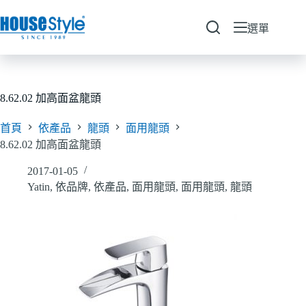
跳
至
選單
主
要
內
容
8.62.02 加高面盆龍頭
首頁
依產品
龍頭
面用龍頭
8.62.02 加高面盆龍頭
2017-01-05
Yatin
,
依品牌
,
依產品
,
面用龍頭
,
面用龍頭
,
龍頭