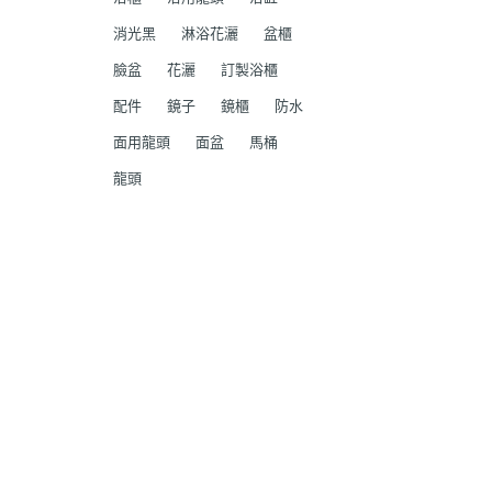
消光黑
淋浴花灑
盆櫃
臉盆
花灑
訂製浴櫃
配件
鏡子
鏡櫃
防水
面用龍頭
面盆
馬桶
龍頭