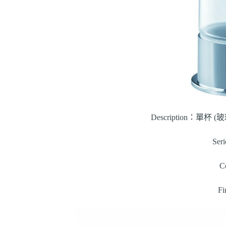
Description：單杯 (玻
Ser
C
F