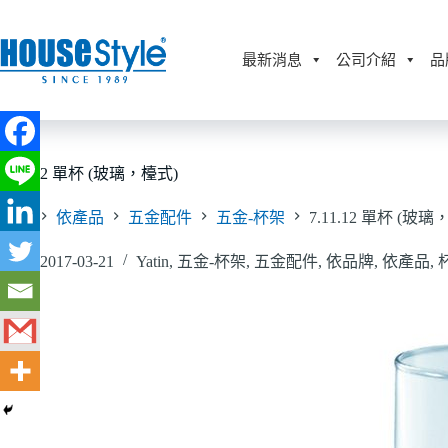
跳
至
主
最新消息
公司介紹
品
要
內
容
7.11.12 單杯 (玻璃，檯式)
首頁
依產品
五金配件
五金-杯架
7.11.12 單杯 (玻璃
2017-03-21
Yatin
,
五金-杯架
,
五金配件
,
依品牌
,
依產品
,