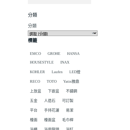
分類
分類
標籤
EMCO
GROHE
HANSA
HOUSESTYLE
INAX
KOHLER
Laufen
LED燈
RECO
TOTO
Yatin雅鼎
上放盆
下嵌盆
不鏽鋼
五金
人造石
可訂製
平台
手持花灑
易潔
檯面
檯面盆
毛巾桿
浴櫃
浴用龍頭
浴缸