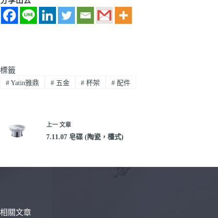
分享出去
標籤
#
Yatin雅鼎
#
五金
#
杯架
#
配件
上一
文章
7.11.07 皂碟 (陶瓷，檯式)
相關文章