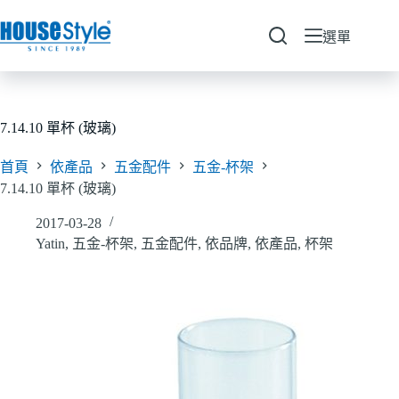
跳
至
選單
主
要
內
容
7.14.10 單杯 (玻璃)
首頁
依產品
五金配件
五金-杯架
7.14.10 單杯 (玻璃)
2017-03-28
Yatin
,
五金-杯架
,
五金配件
,
依品牌
,
依產品
,
杯架