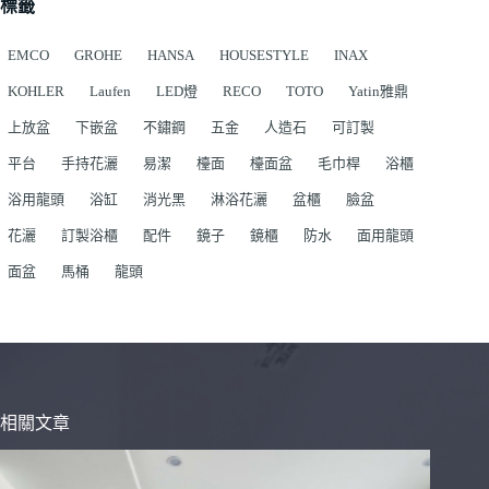
標籤
EMCO
GROHE
HANSA
HOUSESTYLE
INAX
KOHLER
Laufen
LED燈
RECO
TOTO
Yatin雅鼎
上放盆
下嵌盆
不鏽鋼
五金
人造石
可訂製
平台
手持花灑
易潔
檯面
檯面盆
毛巾桿
浴櫃
浴用龍頭
浴缸
消光黑
淋浴花灑
盆櫃
臉盆
花灑
訂製浴櫃
配件
鏡子
鏡櫃
防水
面用龍頭
面盆
馬桶
龍頭
相關文章