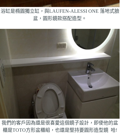
浴缸是橢圓獨立缸，與LAUFEN-ALESSI ONE 落地式臉
盆，圓形鏡款搭配造型。
我們的客戶因為還是很喜愛這個鏡子設計，即使他的盆
櫃是TOTO方形盆櫃組，也還是堅持要圓形造型鏡 哈!