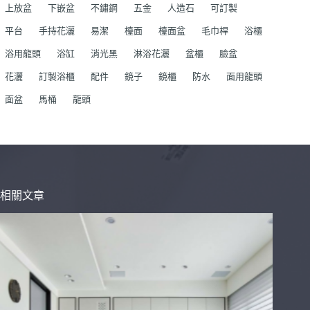
上放盆
下嵌盆
不鏽鋼
五金
人造石
可訂製
平台
手持花灑
易潔
檯面
檯面盆
毛巾桿
浴櫃
浴用龍頭
浴缸
消光黑
淋浴花灑
盆櫃
臉盆
花灑
訂製浴櫃
配件
鏡子
鏡櫃
防水
面用龍頭
面盆
馬桶
龍頭
相關文章