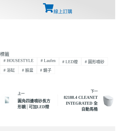
線上訂購
標籤
#
HOUSESTYLE
#
Laufen
#
LED燈
#
圓形噴砂
#
浴缸
#
臉盆
#
鏡子
下一
上一
82188.4 CLEANET
圓角四邊噴砂長方
INTEGRATED 全
形鏡│可加LED燈
自動馬桶