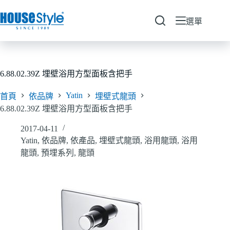
跳
至
選單
主
要
內
容
6.88.02.39Z 埋壁浴用方型面板含把手
Yatin
首頁
依品牌
埋壁式龍頭
6.88.02.39Z 埋壁浴用方型面板含把手
2017-04-11
Yatin
,
依品牌
,
依產品
,
埋壁式龍頭
,
浴用龍頭
,
浴用
龍頭
,
預埋系列
,
龍頭