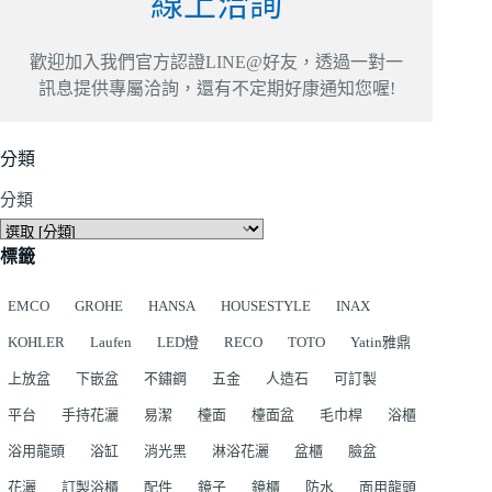
線上洽詢
歡迎加入我們官方認證LINE@好友，透過一對一
訊息提供專屬洽詢，還有不定期好康通知您喔!
分類
分類
標籤
EMCO
GROHE
HANSA
HOUSESTYLE
INAX
KOHLER
Laufen
LED燈
RECO
TOTO
Yatin雅鼎
上放盆
下嵌盆
不鏽鋼
五金
人造石
可訂製
平台
手持花灑
易潔
檯面
檯面盆
毛巾桿
浴櫃
浴用龍頭
浴缸
消光黑
淋浴花灑
盆櫃
臉盆
花灑
訂製浴櫃
配件
鏡子
鏡櫃
防水
面用龍頭