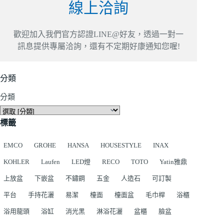
線上洽詢
歡迎加入我們官方認證LINE@好友，透過一對一
訊息提供專屬洽詢，還有不定期好康通知您喔!
分類
分類
標籤
EMCO
GROHE
HANSA
HOUSESTYLE
INAX
KOHLER
Laufen
LED燈
RECO
TOTO
Yatin雅鼎
上放盆
下嵌盆
不鏽鋼
五金
人造石
可訂製
平台
手持花灑
易潔
檯面
檯面盆
毛巾桿
浴櫃
浴用龍頭
浴缸
消光黑
淋浴花灑
盆櫃
臉盆