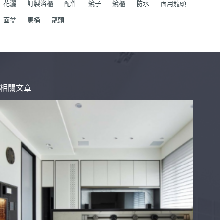
花灑
訂製浴櫃
配件
鏡子
鏡櫃
防水
面用龍頭
面盆
馬桶
龍頭
相關文章