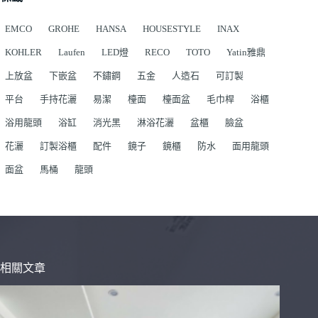
EMCO
GROHE
HANSA
HOUSESTYLE
INAX
KOHLER
Laufen
LED燈
RECO
TOTO
Yatin雅鼎
上放盆
下嵌盆
不鏽鋼
五金
人造石
可訂製
平台
手持花灑
易潔
檯面
檯面盆
毛巾桿
浴櫃
浴用龍頭
浴缸
消光黑
淋浴花灑
盆櫃
臉盆
花灑
訂製浴櫃
配件
鏡子
鏡櫃
防水
面用龍頭
面盆
馬桶
龍頭
相關文章