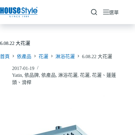
跳
至
選單
主
要
內
容
6.08.22 大花灑
首頁
依產品
花灑
淋浴花灑
6.08.22 大花灑
2017-01-19
Yatin
,
依品牌
,
依產品
,
淋浴花灑
,
花灑
,
花灑、蓮蓬
頭、滑桿