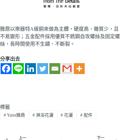
雅鼎以樂器特A級銅來做為主體，硬度高、雜質少，且
不易變形；五金配件採用優質不銹鋼自攻螺絲及固定螺
絲，長時間使用不生鏽、不斷裂。
分享出去
標籤
#
Yatin雅鼎
#
淋浴花灑
#
花灑
#
配件
上一
下一