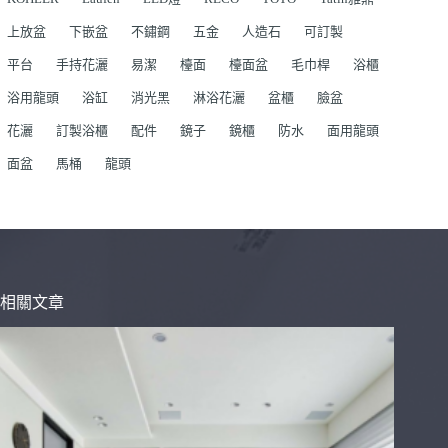
上放盆
下嵌盆
不鏽鋼
五金
人造石
可訂製
平台
手持花灑
易潔
檯面
檯面盆
毛巾桿
浴櫃
浴用龍頭
浴缸
消光黑
淋浴花灑
盆櫃
臉盆
花灑
訂製浴櫃
配件
鏡子
鏡櫃
防水
面用龍頭
面盆
馬桶
龍頭
相關文章