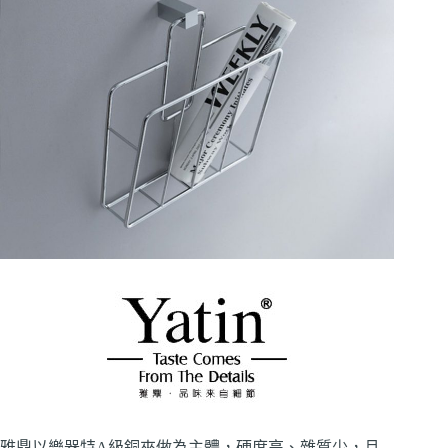
雅鼎以樂器特A級銅來做為主體，硬度高、雜質少，且