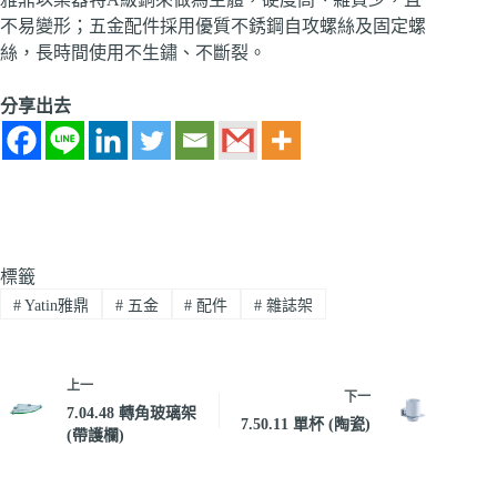
不易變形；五金配件採用優質不銹鋼自攻螺絲及固定螺
絲，長時間使用不生鏽、不斷裂。
分享出去
標籤
#
Yatin雅鼎
#
五金
#
配件
#
雜誌架
上一
下一
7.04.48 轉角玻璃架
7.50.11 單杯 (陶瓷)
(帶護欄)