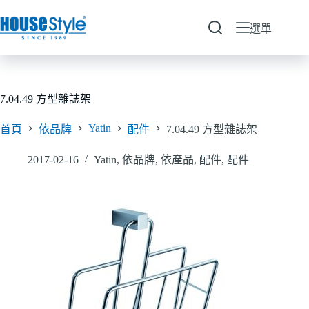
跳
至
選單
主
要
內
容
7.04.49 方型雜誌架
Yatin
首頁
依品牌
配件
7.04.49 方型雜誌架
2017-02-16
Yatin
,
依品牌
,
依產品
,
配件
,
配件