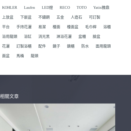
KOHLER
Laufen
LED燈
RECO
TOTO
Yatin雅鼎
上放盆
下嵌盆
不鏽鋼
五金
人造石
可訂製
平台
手持花灑
易潔
檯面
檯面盆
毛巾桿
浴櫃
浴用龍頭
浴缸
消光黑
淋浴花灑
盆櫃
臉盆
花灑
訂製浴櫃
配件
鏡子
鏡櫃
防水
面用龍頭
面盆
馬桶
龍頭
相關文章