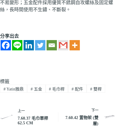
不易變形；五金配件採用優質不銹鋼自攻螺絲及固定螺
絲，長時間使用不生鏽、不斷裂。
分享出去
標籤
#
Yatin雅鼎
#
五金
#
毛巾桿
#
配件
#
雙桿
下一
上一
7.60.42 置物架 (雙
7.60.37 毛巾單桿
62.5 CM
層)