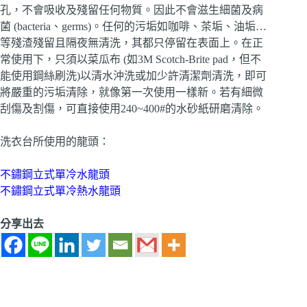
孔，不會吸收及殘留任何物質。因此不會滋生細菌及病
菌 (bacteria、germs)。任何的污垢如咖啡、茶垢、油垢…
等殘渣殘留且隔夜無清洗，其都只停留在表面上。在正
常使用下，只須以菜瓜布 (如3M Scotch-Brite pad，但不
能使用鋼絲刷洗)以清水沖洗或加少許清潔劑清洗，即可
將嚴重的污垢清除，就像第一次使用一樣新。若有細微
刮傷及割傷，可直接使用240~400#的水砂紙研磨清除。
洗衣台所使用的龍頭：
不鏽鋼立式單冷水龍頭
不鏽鋼立式單冷熱水龍頭
分享出去