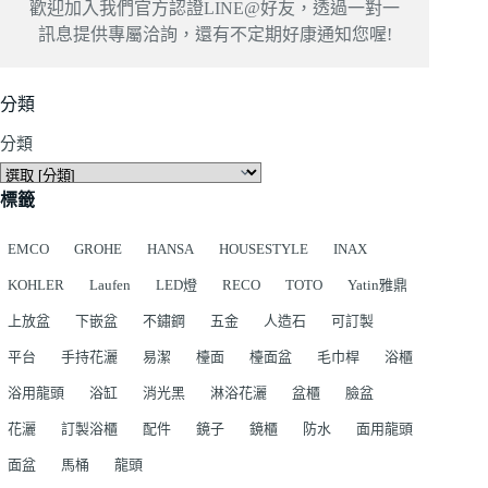
歡迎加入我們官方認證LINE@好友，透過一對一
訊息提供專屬洽詢，還有不定期好康通知您喔!
分類
分類
標籤
EMCO
GROHE
HANSA
HOUSESTYLE
INAX
KOHLER
Laufen
LED燈
RECO
TOTO
Yatin雅鼎
上放盆
下嵌盆
不鏽鋼
五金
人造石
可訂製
平台
手持花灑
易潔
檯面
檯面盆
毛巾桿
浴櫃
浴用龍頭
浴缸
消光黑
淋浴花灑
盆櫃
臉盆
花灑
訂製浴櫃
配件
鏡子
鏡櫃
防水
面用龍頭
面盆
馬桶
龍頭