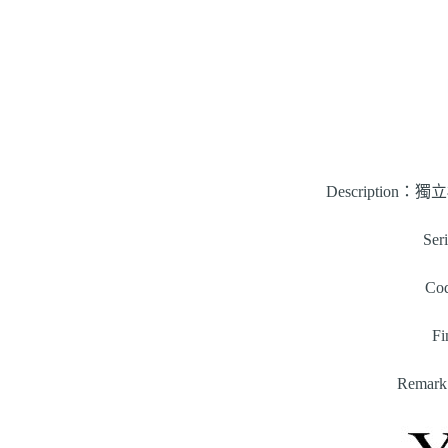
Description：獨立
Ser
Co
F
Rema