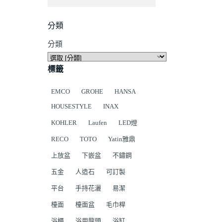
分類
分類
標籤
EMCO
GROHE
HANSA
HOUSESTYLE
INAX
KOHLER
Laufen
LED燈
RECO
TOTO
Yatin雅鼎
上放盆
下嵌盆
不鏽鋼
五金
人造石
可訂製
平台
手持花灑
易潔
檯面
檯面盆
毛巾桿
浴櫃
浴用龍頭
浴缸