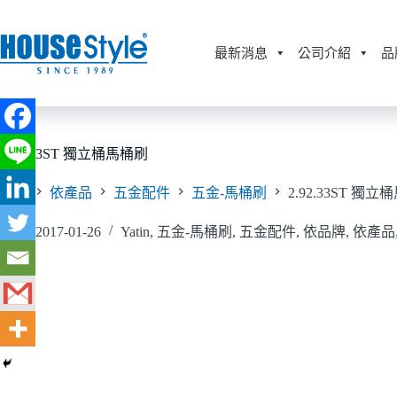
跳
至
主
最新消息
公司介紹
品
要
內
容
2.92.33ST 獨立桶馬桶刷
首頁
依產品
五金配件
五金-馬桶刷
2.92.33ST 獨
2017-01-26
Yatin
,
五金-馬桶刷
,
五金配件
,
依品牌
,
依產品