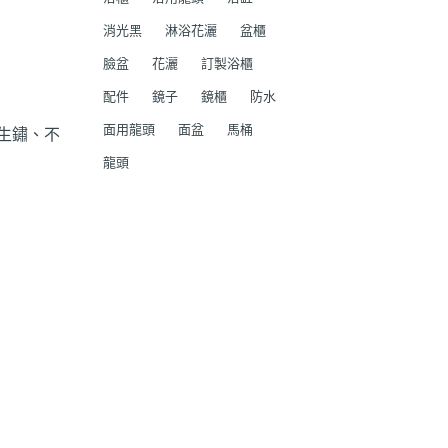
消光黑
淋浴花灑
盆櫃
臉盆
花灑
訂製浴櫃
配件
鏡子
鏡櫃
防水
面用龍頭
面盆
馬桶
生鏽、不
龍頭