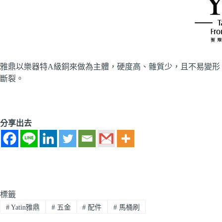
雅鼎以樂器特A級銅來做為主體，硬度高、雜質少，且不易變形
斷裂。
分享出去
標籤
#
Yatin雅鼎
#
五金
#
配件
#
馬桶刷