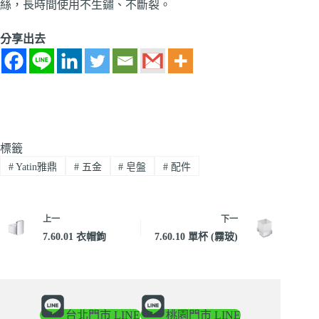
絲，長時間使用不生鏽、不斷裂。
分享出去
標籤
#
Yatin雅鼎
#
五金
#
皂盤
#
配件
上一
下一
7.60.01 衣帽鉤
7.60.10 單杯 (霧玻)
台北門市 LINE
桃園門市 LINE