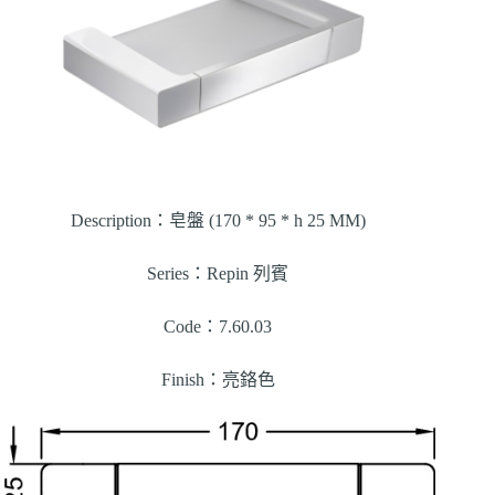
Description：皂盤 (170 * 95 * h 25 MM)
Series：Repin 列賓
Code：7.60.03
Finish：亮鉻色