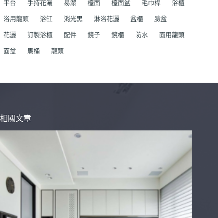
平台
手持花灑
易潔
檯面
檯面盆
毛巾桿
浴櫃
浴用龍頭
浴缸
消光黑
淋浴花灑
盆櫃
臉盆
花灑
訂製浴櫃
配件
鏡子
鏡櫃
防水
面用龍頭
面盆
馬桶
龍頭
相關文章