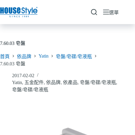
跳
至
選單
主
要
內
容
7.60.03 皂盤
Yatin
首頁
依品牌
皂盤/皂碟/皂液瓶
7.60.03 皂盤
2017-02-02
Yatin
,
五金配件
,
依品牌
,
依產品
,
皂盤/皂碟/皂液瓶
,
皂盤/皂碟/皂液瓶