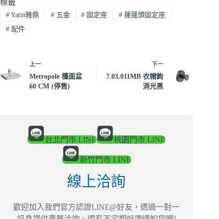
標籤
#
Yatin雅鼎
#
五金
#
固定座
#
蓮蓬頭固定座
#
配件
上一
下一
Metropole 檯面盆
7.03.011MB 衣帽鉤
60 CM (停售)
消光黑
台北門市 LINE
桃園門市 LINE
新竹門市 LINE
線上洽詢
歡迎加入我們官方認證LINE@好友，透過一對一
訊息提供專屬洽詢，還有不定期好康通知您喔!