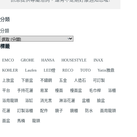
分類
分類
標籤
EMCO
GROHE
HANSA
HOUSESTYLE
INAX
KOHLER
Laufen
LED燈
RECO
TOTO
Yatin雅鼎
上放盆
下嵌盆
不鏽鋼
五金
人造石
可訂製
平台
手持花灑
易潔
檯面
檯面盆
毛巾桿
浴櫃
浴用龍頭
浴缸
消光黑
淋浴花灑
盆櫃
臉盆
花灑
訂製浴櫃
配件
鏡子
鏡櫃
防水
面用龍頭
面盆
馬桶
龍頭