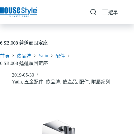
跳
至
選單
主
要
內
容
6.SB.008 蓮蓬頭固定座
Yatin
首頁
依品牌
配件
6.SB.008 蓮蓬頭固定座
2019-05-30
Yatin
,
五金配件
,
依品牌
,
依產品
,
配件
,
附屬系列