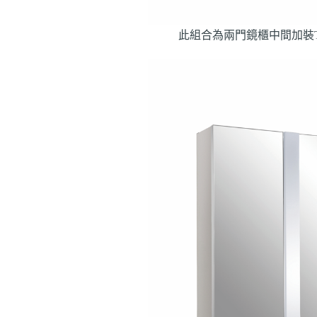
此組合為兩門鏡櫃中間加裝T5燈管