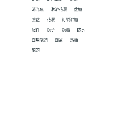
消光黑
淋浴花灑
盆櫃
臉盆
花灑
訂製浴櫃
配件
鏡子
鏡櫃
防水
面用龍頭
面盆
馬桶
龍頭