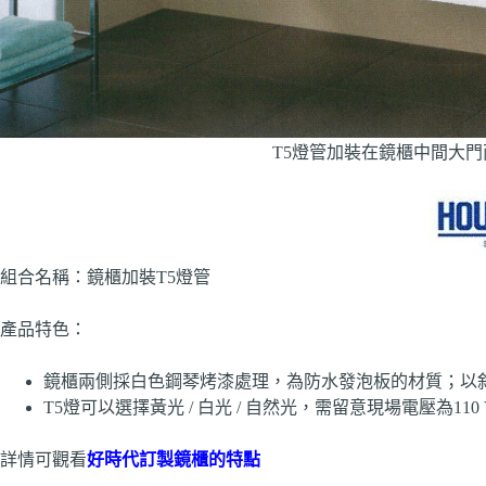
T5燈管加裝在鏡櫃中間大門
組合名稱：鏡櫃加裝T5燈管
產品特色：
鏡櫃兩側採白色鋼琴烤漆處理，為防水發泡板的材質；以
T5燈可以選擇黃光 / 白光 / 自然光，需留意現場電壓為110 V
詳情可觀看
好時代訂製鏡櫃的特點