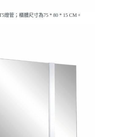
；櫃體尺寸為75 * 80 * 15 CM。