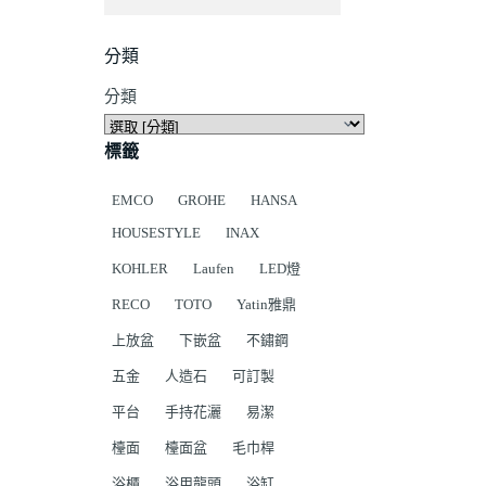
分類
分類
標籤
EMCO
GROHE
HANSA
HOUSESTYLE
INAX
KOHLER
Laufen
LED燈
RECO
TOTO
Yatin雅鼎
上放盆
下嵌盆
不鏽鋼
五金
人造石
可訂製
平台
手持花灑
易潔
檯面
檯面盆
毛巾桿
浴櫃
浴用龍頭
浴缸