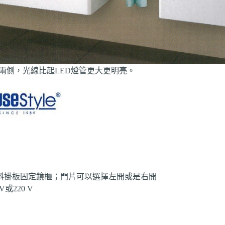
兩側，光線比起LED燈管更大更明亮。
斜掛板固定鏡櫃；門片可以選擇左開或是右開
或220 V