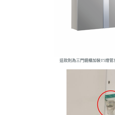
這款則為三門鏡櫃加裝T5燈管左右各