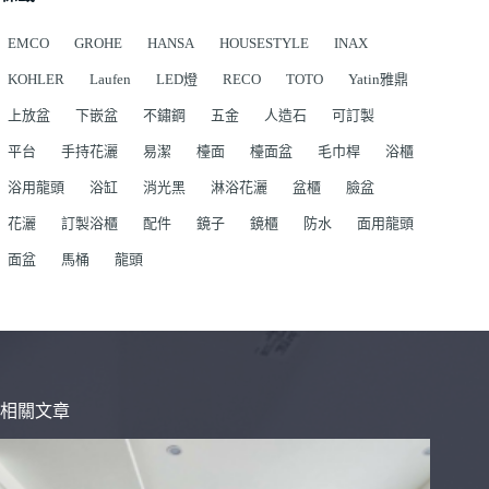
EMCO
GROHE
HANSA
HOUSESTYLE
INAX
KOHLER
Laufen
LED燈
RECO
TOTO
Yatin雅鼎
上放盆
下嵌盆
不鏽鋼
五金
人造石
可訂製
平台
手持花灑
易潔
檯面
檯面盆
毛巾桿
浴櫃
浴用龍頭
浴缸
消光黑
淋浴花灑
盆櫃
臉盆
花灑
訂製浴櫃
配件
鏡子
鏡櫃
防水
面用龍頭
面盆
馬桶
龍頭
相關文章