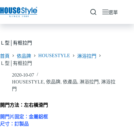
跳
至
選單
主
要
內
容
Ｌ型│有框拉門
HOUSESTYLE
首頁
依品牌
淋浴拉門
Ｌ型│有框拉門
2020-10-07
HOUSESTYLE
,
依品牌
,
依產品
,
淋浴拉門
,
淋浴拉
門
開門方法：左右橫滑門
開門片固定：金屬鋁框
尺寸：訂製品