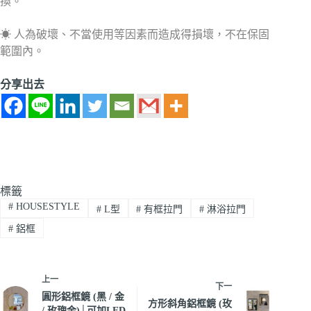
換。
☀ 人為破壞、不當使用等因素而造成得損壞，不在保固
範圍內。
分享出去
標籤
#
HOUSESTYLE
#
L型
#
有框拉門
#
淋浴拉門
#
鋁框
上一
下一
圓形鋁框鏡 (黑 / 金
方形斜角鋁框鏡 (玫
/ 玫瑰金)│可加LED