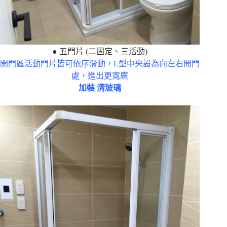
● 五門片 (二固定、三活動)
開門區活動門片皆可依序滑動，L型中央設為向左右開門
處，進出更寬廣
加裝 清玻璃