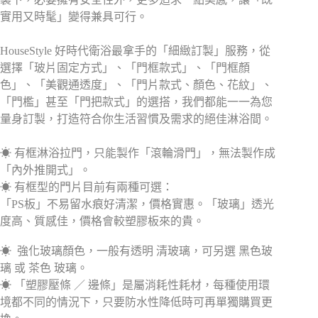
實用又時髦」變得兼具可行。
HouseStyle 好時代衛浴最拿手的「細緻訂製」服務，
從
選擇「玻片固定方式」、「門框款式」、「門框顏
色」、「美觀通透度」、「門片款式、顏色、花紋」、
「門檻」甚至「門把款式」的選搭，
我們都能一一為您
量身訂製，打造符合你生活習慣及需求的絕佳淋浴間。
☀ 有框淋浴拉門，只能製作「滾輪滑門」，無法製作成
「內外推開式」。
☀ 有框型的門片目前有兩種可選：
「PS板」不易留水痕好清潔，價格實惠。「玻璃」透光
度高、質感佳，價格會較塑膠板來的貴。
☀ 強化玻璃顏色，一般有透明 清玻璃，可另選 黑色玻
璃 或 茶色 玻璃。
☀ 「塑膠壓條 ／ 邊條」是屬消耗性耗材，每種使用環
境都不同的情況下，只要防水性降低時可再單獨購買更