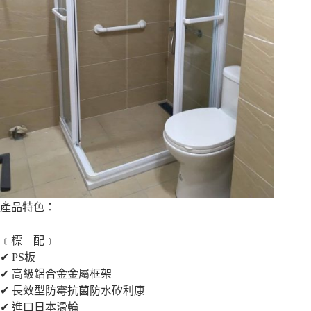
產品特色：
﹝標 配﹞
✔ PS板
✔ 高級鋁合金金屬框架
✔ 長效型防霉抗菌防水矽利康
✔ 進口日本滑輪