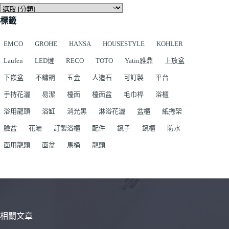
標籤
EMCO
GROHE
HANSA
HOUSESTYLE
KOHLER
Laufen
LED燈
RECO
TOTO
Yatin雅鼎
上放盆
下嵌盆
不鏽鋼
五金
人造石
可訂製
平台
手持花灑
易潔
檯面
檯面盆
毛巾桿
浴櫃
浴用龍頭
浴缸
消光黑
淋浴花灑
盆櫃
紙捲架
臉盆
花灑
訂製浴櫃
配件
鏡子
鏡櫃
防水
面用龍頭
面盆
馬桶
龍頭
相關文章