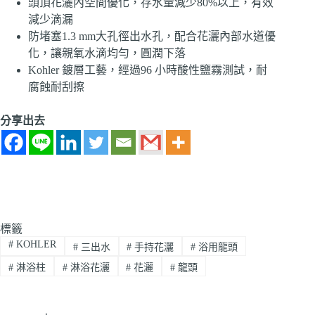
頭頂花灑內空間優化，存水量減少80%以上，有效
減少滴漏
防堵塞1.3 mm大孔徑出水孔，配合花灑內部水道優
化，讓親氧水滴均勻，圓潤下落
Kohler 鍍層工藝，經過96 小時酸性鹽霧測試，耐
腐蝕耐刮擦
分享出去
標籤
#
KOHLER
#
三出水
#
手持花灑
#
浴用龍頭
#
淋浴柱
#
淋浴花灑
#
花灑
#
龍頭