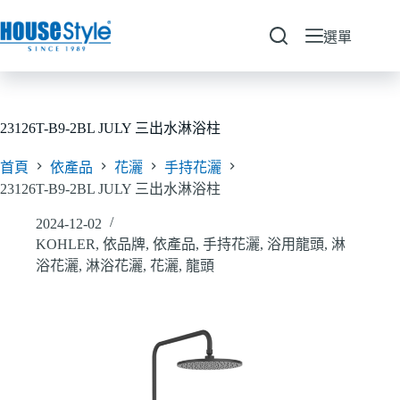
跳
至
選單
主
要
內
容
23126T-B9-2BL JULY 三出水淋浴柱
首頁
依產品
花灑
手持花灑
23126T-B9-2BL JULY 三出水淋浴柱
2024-12-02
KOHLER
,
依品牌
,
依產品
,
手持花灑
,
浴用龍頭
,
淋
浴花灑
,
淋浴花灑
,
花灑
,
龍頭