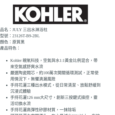
品名：JULY 三出水淋浴柱
型號：23126T-B9-2BL
顏色：原質黑
產品特色：
Kohler 親氧科技，空氣與水1:1黃金比例混合，帶
來空氣感舒爽水流
嚴選陶瓷閥芯，約100萬次開關循環測試，正常使
用情況下，無懼滴漏風險
手持花灑三種出水模式，從日常清潔、放鬆舒緩到
沉浸式體驗
手持花灑126 mm大尺寸，創新三按鍵式操控，靈
活切換水流
手持花灑高彈性矽膠材質，一抹除垢