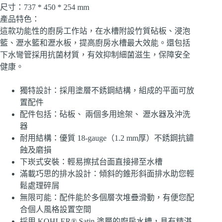
尺寸：737 * 450 * 254 mm
產品特色：
這款功能性的廚房工作站，在水槽附設竹質砧板、浸泡
籃、瀝水籃和瀝水板，提高廚房水槽最大效能。還包括
下水彎管採用抗菌材質，有效抑制細菌滋生，保障安全
健康。
獨特設計：採用塗層不銹鋼結構，組成的平面可放
置配件
配件包括：砧板、 兩個多用途架、 瀝水器及沖洗
器
耐用結構：優質 18-gauge（1.2 mm厚）不銹鋼抗鏽
蝕及磨損
下崁式安裝：輕易擦拭台面直接掃至水槽
滿載巧思的排水設計：傾斜的錐形斜面排水助您輕
鬆處理碎屑
無限可能：配件能於多個層次堆疊滑動，有便您配
合個人風格設置空間
採用 KOHLER® Satin 塗層的廚房水槽，具有精湛