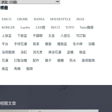
標籤
EMCO
GROHE
HANSA
HOUSESTYLE
INAX
KOHLER
Laufen
LED燈
RECO
TOTO
Yatin雅鼎
上放盆
下嵌盆
不鏽鋼
五金
人造石
可訂製
平台
手持花灑
易潔
檯面
檯面盆
毛巾桿
浴櫃
浴用龍頭
浴缸
消光黑
淋浴花灑
盆櫃
臉盆
花灑
訂製浴櫃
配件
鏡子
鏡櫃
防水
面用龍頭
面盆
馬桶
龍頭
相關文章