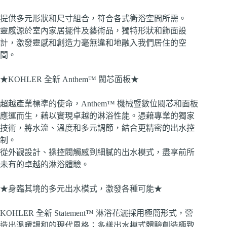
提供多元形狀和尺寸組合，符合各式衛浴空間所需。
靈感源於室內家居擺件及藝術品，獨特形狀和飾面設
計，激發靈感和創造力毫無違和地融入我們居住的空
間。
★KOHLER 全新 Anthem™ 閥芯面板★
超越產業標準的使命，Anthem™ 機械暨數位閥芯和面板
應運而生，藉以實現卓越的淋浴性能。憑藉專業的獨家
技術，將水流、溫度和多元調節，結合更精密的出水控
制。
從外觀設計、操控閥觸感到細膩的出水模式，盡享前所
未有的卓越的淋浴體驗。
★身臨其境的多元出水模式，激發各種可能★
KOHLER 全新 Statement™ 淋浴花灑採用極簡形式，營
造出溫暖調和的現代風格；多樣出水模式體驗創造極致