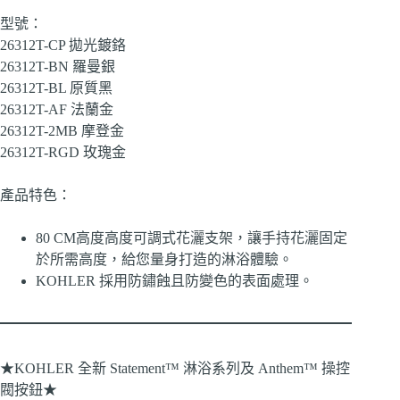
型號：
26312T-CP 拋光鍍鉻
26312T-BN 羅曼銀
26312T-BL 原質黑
26312T-AF 法蘭金
26312T-2MB 摩登金
26312T-RGD 玫瑰金
產品特色：
80 CM高度高度可調式花灑支架，讓手持花灑固定
於所需高度，給您量身打造的淋浴體驗。
KOHLER 採用防鏽蝕且防變色的表面處理。
★KOHLER 全新 Statement™ 淋浴系列及 Anthem™ 操控
閥按鈕★