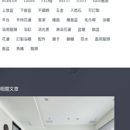
KOHLER
Laufen
LED燈
RECO
TOTO
Yatin雅鼎
上放盆
下嵌盆
不鏽鋼
五金
人造石
可訂製
平台
手持花灑
易潔
檯面
檯面盆
毛巾桿
浴櫃
浴用龍頭
浴缸
消光黑
淋浴花灑
盆櫃
臉盆
花灑
訂製浴櫃
配件
鏡子
鏡櫃
防水
面用龍頭
面盆
馬桶
龍頭
相關文章